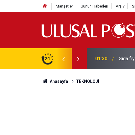
Manşetler
Günün Haberleri
Arşiv
S
3 yılın en yüksek seviyesine çıktı
24
01:26
Galatas
Anasayfa
TEKNOLOJİ