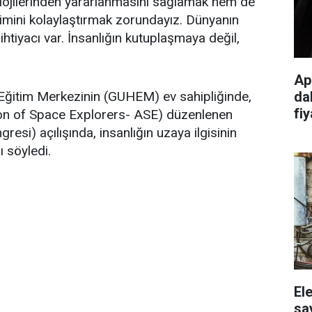
ojilerinden yararlanmasını sağlamak hem de
rişimini kolaylaştırmak zorundayız. Dünyanın
e ihtiyacı var. İnsanlığın kutuplaşmaya değil,
Ap
da
Eğitim Merkezinin (GUHEM) ev sahipliğinde,
fiy
ion of Space Explorers- ASE) düzenlenen
si) açılışında, insanlığın uzaya ilgisinin
ı söyledi.
El
sa