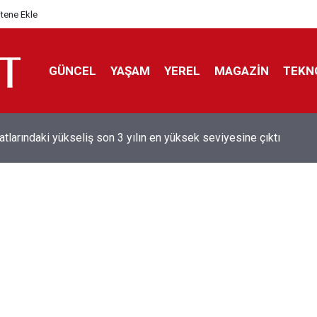
itene Ekle
GÜNCEL
YAŞAM
YEREL
MAGAZİN
TEKN
aray'dan sekiz kişi hakkında savcılığa suç duyurusu