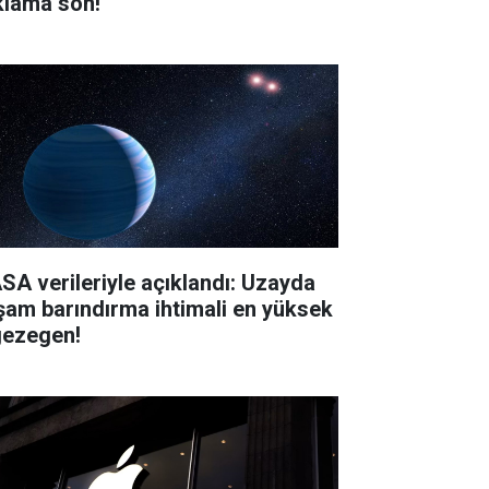
klama son!
SA verileriyle açıklandı: Uzayda
şam barındırma ihtimali en yüksek
gezegen!