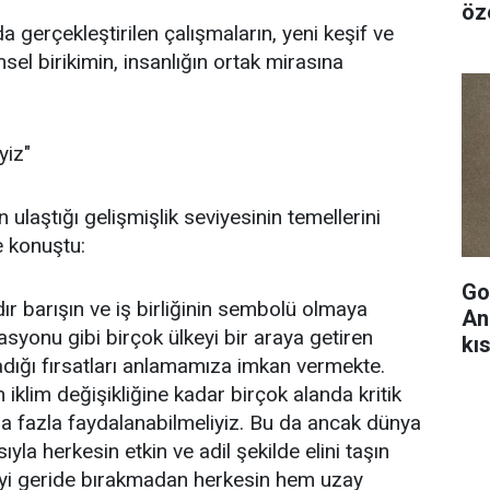
öze
a gerçekleştirilen çalışmaların, yeni keşif ve
msel birikimin, insanlığın ortak mirasına
yiz"
 ulaştığı gelişmişlik seviyesinin temellerini
e konuştu:
Go
dır barışın ve iş birliğinin sembolü olmaya
An
syonu gibi birçok ülkeyi bir araya getiren
kıs
ladığı fırsatları anlamamıza imkan vermekte.
klim değişikliğine kadar birçok alanda kritik
 fazla faydalanabilmeliyiz. Bu da ancak dünya
ıyla herkesin etkin ve adil şekilde elini taşın
yi geride bırakmadan herkesin hem uzay