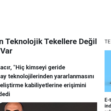
 Teknolojik Tekellere Değil
TE
 Var
acır, "Hiç kimseyi geride
y teknolojilerinden yararlanmasını
iştirme kabiliyetlerine erişimini
dedi
E-
ind