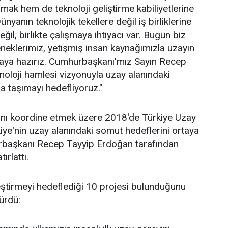
mak hem de teknoloji geliştirme kabiliyetlerine
nyanın teknolojik tekellere değil iş birliklerine
eğil, birlikte çalışmaya ihtiyacı var. Bugün biz
eteneklerimiz, yetişmiş insan kaynağımızla uzayın
nmaya hazırız. Cumhurbaşkanı'mız Sayın Recep
eknoloji hamlesi vizyonuyla uzay alanındaki
ra taşımayı hedefliyoruz."
rını koordine etmek üzere 2018'de Türkiye Uzay
ye'nin uzay alanındaki somut hedeflerini ortaya
rbaşkanı Recep Tayyip Erdoğan tarafından
ırlattı.
eştirmeyi hedeflediği 10 projesi bulunduğunu
ürdü: