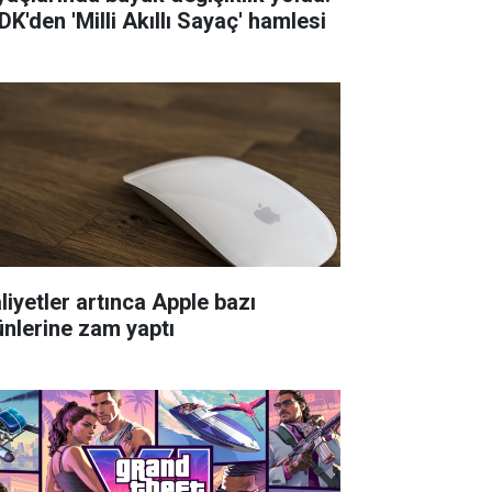
DK'den 'Milli Akıllı Sayaç' hamlesi
liyetler artınca Apple bazı
ünlerine zam yaptı