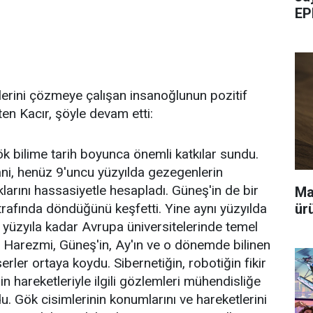
EP
erini çözmeye çalışan insanoğlunun pozitif
rten Kacır, şöyle devam etti:
 bilime tarih boyunca önemli katkılar sundu.
ani, henüz 9'uncu yüzyılda gezegenlerin
ıklarını hassasiyetle hesapladı. Güneş'in de bir
Ma
ür
rafında döndüğünü keşfetti. Yine aynı yüzyılda
cı yüzyıla kadar Avrupa üniversitelerinde temel
n Harezmi, Güneş'in, Ay'ın ve o dönemde bilinen
rler ortaya koydu. Sibernetiğin, robotiğin fikir
n hareketleriyle ilgili gözlemleri mühendisliğe
u. Gök cisimlerinin konumlarını ve hareketlerini