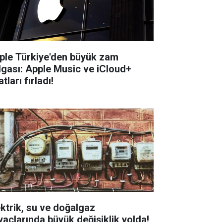
ple Türkiye'den büyük zam
lgası: Apple Music ve iCloud+
atları fırladı!
ektrik, su ve doğalgaz
yaçlarında büyük değişiklik yolda!