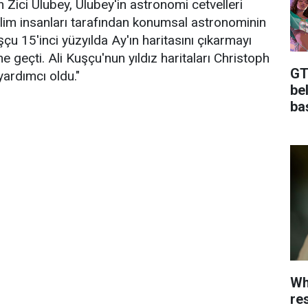
 Zici Ulubey, Ulubey'in astronomi cetvelleri
ilim insanları tarafından konumsal astronominin
uşçu 15'inci yüzyılda Ay'ın haritasını çıkarmayı
he geçti. Ali Kuşçu'nun yıldız haritaları Christoph
GTA
ardımcı oldu."
bel
baş
Wh
re