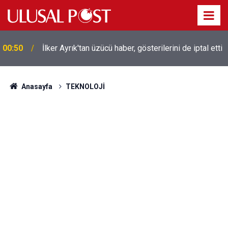
00:50
İlker Ayrık'tan üzücü haber, gösterilerini de iptal etti
Liverpool efsanesi Mısırlı yıldız Mohamed Salah
00:39
Trabzonspor ile anlaştı! Yarın geliyor
Anasayfa
TEKNOLOJİ