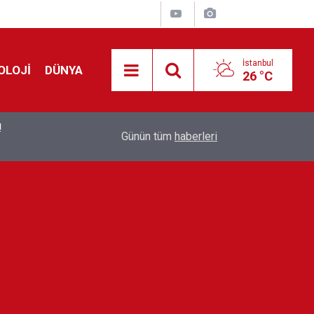
İstanbul
OLOJİ
DÜNYA
26 °C
!
00:19
Feridun Düzağaç sahnelere ara verdi: ''En az bir
Günün tüm
haberleri