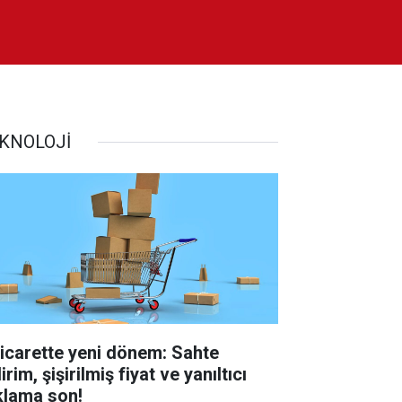
KNOLOJİ
ticarette yeni dönem: Sahte
irim, şişirilmiş fiyat ve yanıltıcı
klama son!