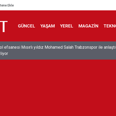
itene Ekle
GÜNCEL
YAŞAM
YEREL
MAGAZİN
TEKN
ol efsanesi Mısırlı yıldız Mohamed Salah Trabzonspor ile anlaştı
liyor