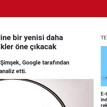
ne bir yenisi daha
TE
ikler öne çıkacak
 Şimşek, Google tarafından
naliz etti.
E-
ind
re