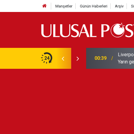
Manşetler
Günün Haberleri
Arşiv
S
Liverpo
ilerini de iptal etti
24
00:39
Yarın ge