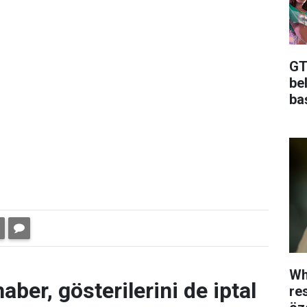
GTA
bel
baş
Wh
aber, gösterilerini de iptal
re