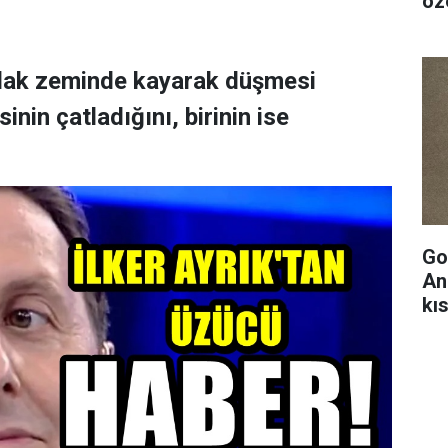
öze
ıslak zeminde kayarak düşmesi
nin çatladığını, birinin ise
Go
An
kıs