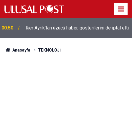
00:50
İlker Ayrık'tan üzücü haber, gösterilerini de iptal etti
Liverpool efsanesi Mısırlı yıldız Mohamed Salah
00:39
Trabzonspor ile anlaştı! Yarın geliyor
Anasayfa
TEKNOLOJİ