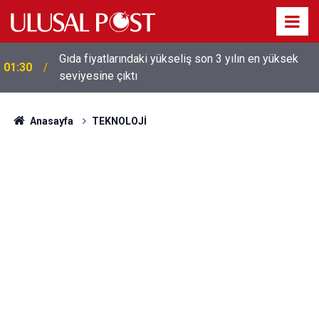
Galatasaray'dan sekiz kişi hakkında savcılığa suç
01:26
duyurusu
Anasayfa
TEKNOLOJİ