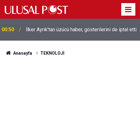
Liverpool efsanesi Mısırlı yıldız Mohamed Salah
00:39
Trabzonspor ile anlaştı! Yarın geliyor
Anasayfa
TEKNOLOJİ