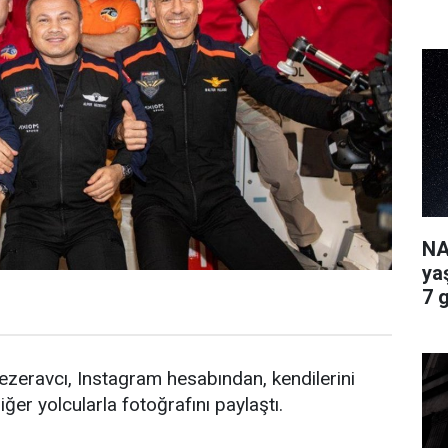
NA
ya
7 
zeravcı, Instagram hesabından, kendilerini
ğer yolcularla fotoğrafını paylaştı.