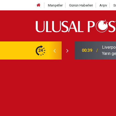
Manşetler
Günün Haberleri
Arşiv
S
Liverpo
ilerini de iptal etti
24
00:39
Yarın ge