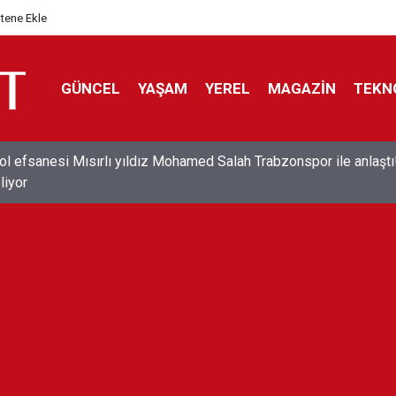
itene Ekle
GÜNCEL
YAŞAM
YEREL
MAGAZİN
TEKN
ol efsanesi Mısırlı yıldız Mohamed Salah Trabzonspor ile anlaştı
liyor