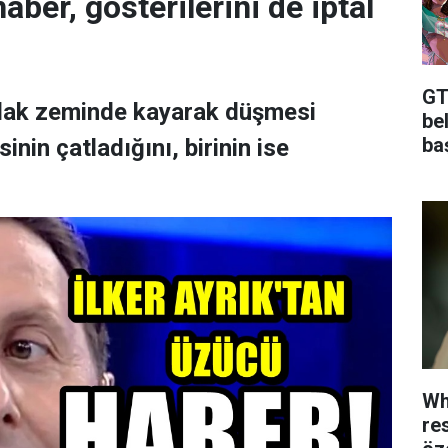
aber, gösterilerini de iptal
GTA
ıslak zeminde kayarak düşmesi
bel
baş
nin çatladığını, birinin ise
Wh
re