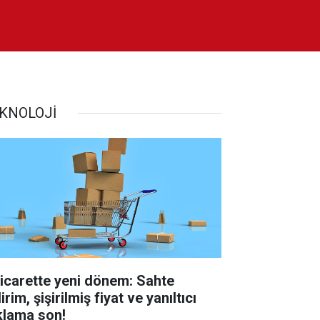
KNOLOJİ
ticarette yeni dönem: Sahte
irim, şişirilmiş fiyat ve yanıltıcı
klama son!