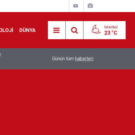
İstanbul
OLOJİ
DÜNYA
23 °C
!
00:19
Feridun Düzağaç sahnelere ara verdi: ''En az bir
Günün tüm
haberleri