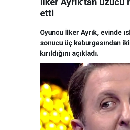
İlker Ayrık'tan üzücü h
etti
Oyuncu İlker Ayrık, evinde 
sonucu üç kaburgasından ikisi
kırıldığını açıkladı.