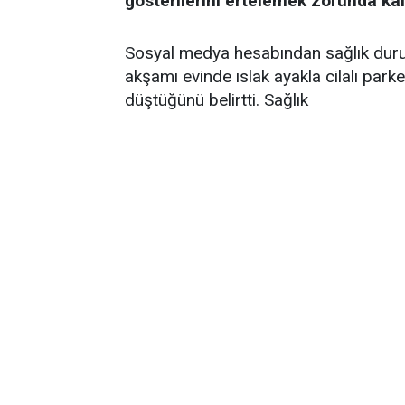
gösterilerini ertelemek zorunda kal
Sosyal medya hesabından sağlık durum
akşamı evinde ıslak ayakla cilalı par
düştüğünü belirtti. Sağlık