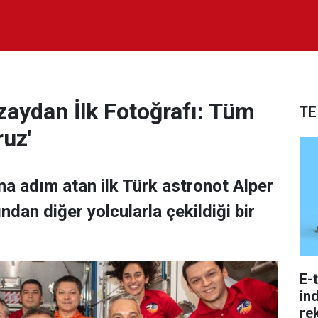
zaydan İlk Fotoğrafı: Tüm
TE
ruz'
na adım atan ilk Türk astronot Alper
dan diğer yolcularla çekildiği bir
E-
ind
re