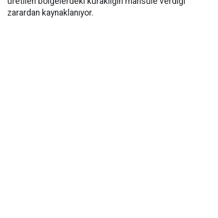
üretilen bölgelerdeki kuraklığın mahsule verdiği
zarardan kaynaklanıyor.