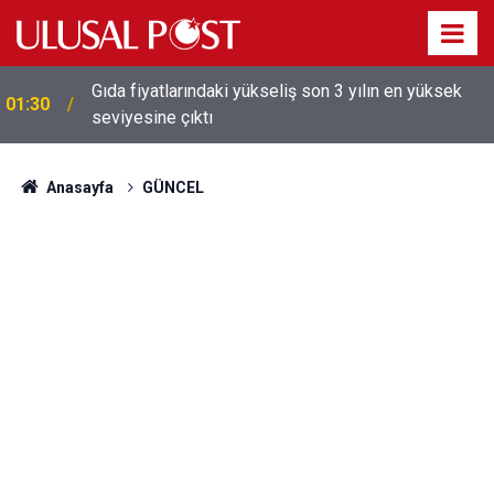
Gıda fiyatlarındaki yükseliş son 3 yılın en yüksek
01:30
seviyesine çıktı
Galatasaray'dan sekiz kişi hakkında savcılığa suç
01:26
duyurusu
Anasayfa
GÜNCEL