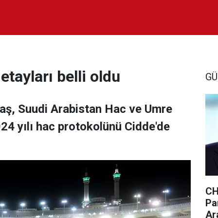
tayları belli oldu
GÜ
rbaş, Suudi Arabistan Hac ve Umre
024 yılı hac protokolünü Cidde'de
CH
Par
Ar