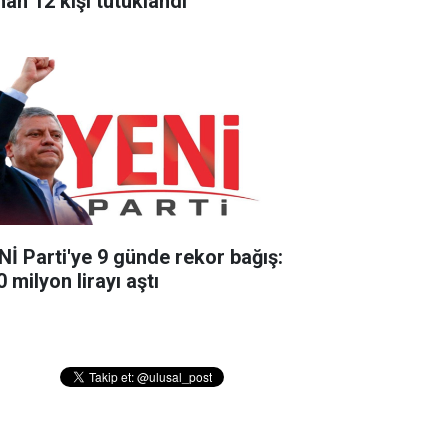
nan 12 kişi tutuklandı
Nİ Parti'ye 9 günde rekor bağış:
 milyon lirayı aştı