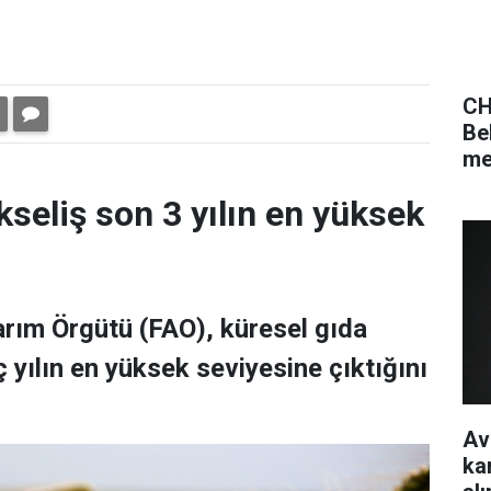
CH
Be
me
kseliş son 3 yılın en yüksek
Tarım Örgütü (FAO), küresel gıda
 yılın en yüksek seviyesine çıktığını
Av
ka