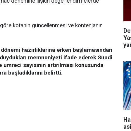
3 hac dönemine ilişkin değerlendirmelerde
göre kotanın güncellenmesi ve kontenjanın
De
Ya
ya
c dönemi hazırlıklarına erken başlamasından
duydukları memnuniyeti ifade ederek Suudi
ve umreci sayısının artırılması konusunda
a başladıklarını belirtti.
Ha
as