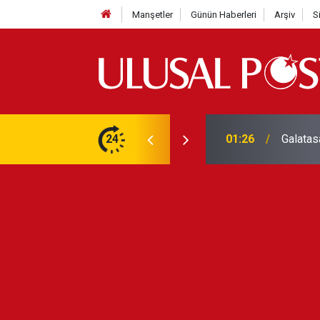
Manşetler
Günün Haberleri
Arşiv
S
3 yılın en yüksek seviyesine çıktı
24
01:26
Galatas