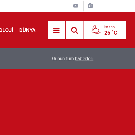
İstanbul
OLOJİ
DÜNYA
25 °C
Avrupa'da 'Schengen' restleşmesi: İspanya da İta
01:24
Günün tüm
haberleri
kontrol edecek