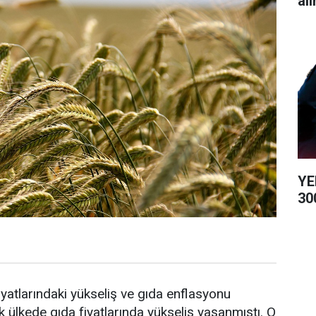
alı
YE
300
yatlarındaki yükseliş ve gıda enflasyonu
ülkede gıda fiyatlarında yükseliş yaşanmıştı. O