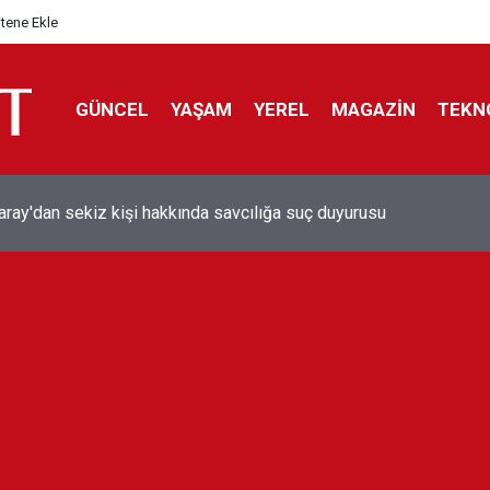
itene Ekle
GÜNCEL
YAŞAM
YEREL
MAGAZİN
TEKN
aray'dan sekiz kişi hakkında savcılığa suç duyurusu