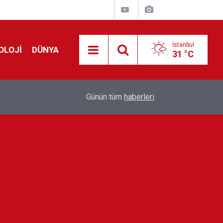
İstanbul
OLOJİ
DÜNYA
31 °C
!
00:19
Feridun Düzağaç sahnelere ara verdi: ''En az bir
Günün tüm
haberleri