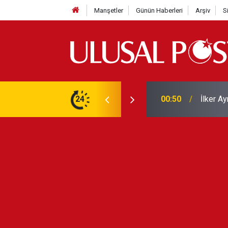
Manşetler
Günün Haberleri
Arşiv
S
Liverpo
ilerini de iptal etti
24
00:39
Yarın ge