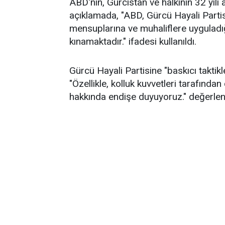
ABD'nin, Gürcistan ve halkının 32 yılı 
açıklamada, "ABD, Gürcü Hayali Partis
mensuplarına ve muhaliflere uyguladığı
kınamaktadır." ifadesi kullanıldı.
Gürcü Hayali Partisine "baskıcı taktik
"Özellikle, kolluk kuvvetleri tarafından
hakkında endişe duyuyoruz." değerle