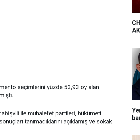
CH
AK 
amento seçimlerini yüzde 53,93 oy alan
mıştı.
Yen
şvili ile muhalefet partileri, hükümeti
bar
onuçları tanımadıklarını açıklamış ve sokak