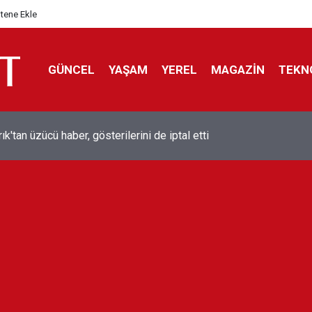
itene Ekle
GÜNCEL
YAŞAM
YEREL
MAGAZİN
TEKN
ol efsanesi Mısırlı yıldız Mohamed Salah Trabzonspor ile anlaştı
liyor