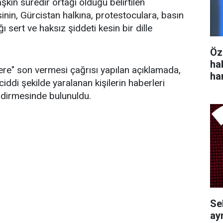
aşkın süredir ortağı olduğu belirtilen
inin, Gürcistan halkına, protestoculara, basın
 sert ve haksız şiddeti kesin bir dille
Öz
ha
lere" son vermesi çağrısı yapılan açıklamada,
ha
 ciddi şekilde yaralanan kişilerin haberleri
ndirmesinde bulunuldu.
Se
ayr