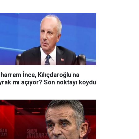
harrem İnce, Kılıçdaroğlu'na
yrak mı açıyor? Son noktayı koydu