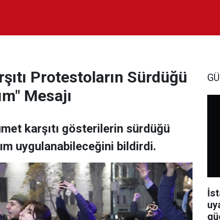
şıtı Protestoların Sürdüğü
GÜ
rım" Mesajı
ümet karşıtı gösterilerin sürdüğü
ım uygulanabileceğini bildirdi.
İst
uy
güç