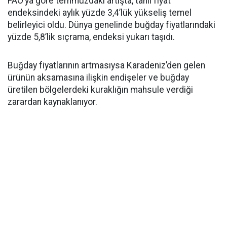
FAO’ya göre temmuzdaki artışta, tahıl fiyat
endeksindeki aylık yüzde 3,4’lük yükseliş temel
belirleyici oldu. Dünya genelinde buğday fiyatlarındaki
yüzde 5,8’lik sıçrama, endeksi yukarı taşıdı.
Buğday fiyatlarının artmasıysa Karadeniz’den gelen
ürünün aksamasına ilişkin endişeler ve buğday
üretilen bölgelerdeki kuraklığın mahsule verdiği
zarardan kaynaklanıyor.