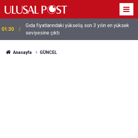
Galatasaray'dan sekiz kişi hakkında savcılığa suç
01:26
duyurusu
Anasayfa
GÜNCEL