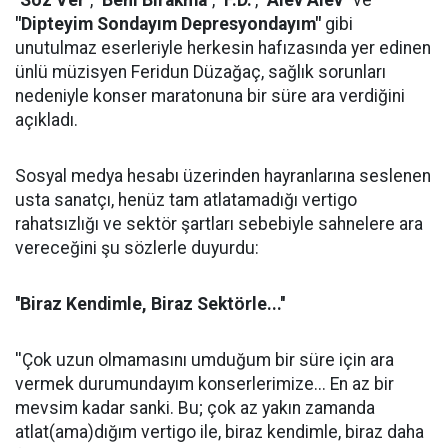
''Söz Ver''
,
''Beni Bırakma''
,
''F.D.''
,
"Alev Alev"
ve
"Dipteyim Sondayım Depresyondayım"
gibi
unutulmaz eserleriyle herkesin hafızasında yer edinen
ünlü müzisyen Feridun Düzağaç, sağlık sorunları
nedeniyle konser maratonuna bir süre ara verdiğini
açıkladı.
Sosyal medya hesabı üzerinden hayranlarına seslenen
usta sanatçı, henüz tam atlatamadığı vertigo
rahatsızlığı ve sektör şartları sebebiyle sahnelere ara
vereceğini şu sözlerle duyurdu:
''Biraz Kendimle, Biraz Sektörle...''
''Çok uzun olmamasını umduğum bir süre için ara
vermek durumundayım konserlerimize... En az bir
mevsim kadar sanki. Bu; çok az yakın zamanda
atlat(ama)dığım vertigo ile, biraz kendimle, biraz daha