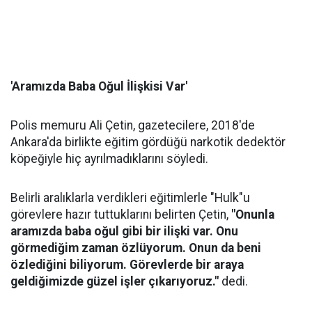
'Aramızda Baba Oğul İlişkisi Var'
Polis memuru Ali Çetin, gazetecilere, 2018'de
Ankara'da birlikte eğitim gördüğü narkotik dedektör
köpeğiyle hiç ayrılmadıklarını söyledi.
Belirli aralıklarla verdikleri eğitimlerle "Hulk"u
görevlere hazır tuttuklarını belirten Çetin,
"Onunla
aramızda baba oğul gibi bir ilişki var. Onu
görmediğim zaman özlüyorum. Onun da beni
özlediğini biliyorum. Görevlerde bir araya
geldiğimizde güzel işler çıkarıyoruz."
dedi.