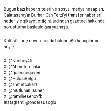
Bugün bazı haber siteleri ve sosyal medya hesapları,
Galatasaray’ın Burhan Can Terzi’yi transfer haberleri
nedeniyle şikayet ettiğini, ardından gazeteci hakkında
soruşturma başlatıldığını yazmıştı.
Kulübün suç duyurusunda bulunduğu hesaplarsa
şöyle:
X: @Nuribey45
X: @Ahmetercanlar
X: @gulesceguven
X: @HulusiBelgu
X: @ahmetcakar1
X: @mutluhan_suner
X: @ramilhesenovfb
Instagram: @ondersusoglu