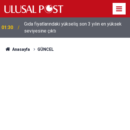
Galatasaray'dan sekiz kişi hakkında savcılığa suç
01:26
duyurusu
Anasayfa
GÜNCEL