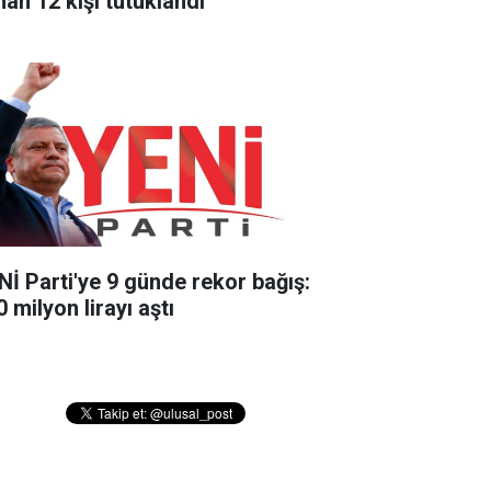
nan 12 kişi tutuklandı
Nİ Parti'ye 9 günde rekor bağış:
 milyon lirayı aştı