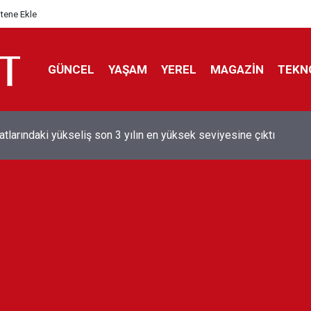
itene Ekle
GÜNCEL
YAŞAM
YEREL
MAGAZİN
TEKN
aray'dan sekiz kişi hakkında savcılığa suç duyurusu