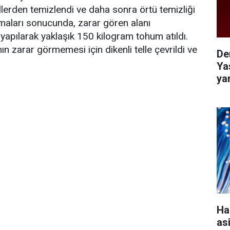
llerden temizlendi ve daha sonra örtü temizliği
şmaları sonucunda, zarar gören alanı
apılarak yaklaşık 150 kilogram tohum atıldı.
ın zarar görmemesi için dikenli telle çevrildi ve
De
Ya
ya
Ha
as