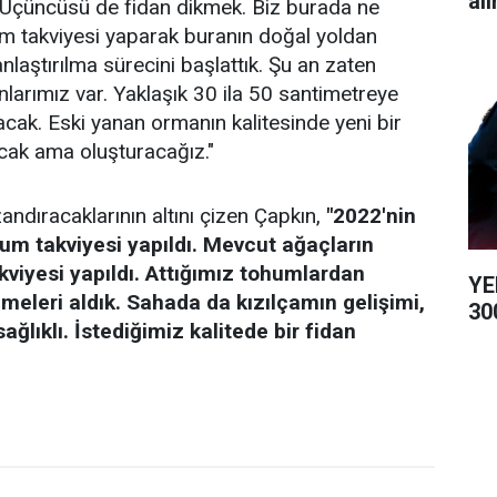
alı
. Üçüncüsü de fidan dikmek. Biz burada ne
um takviyesi yaparak buranın doğal yoldan
laştırılma sürecini başlattık. Şu an zaten
arımız var. Yaklaşık 30 ila 50 santimetreye
acak. Eski yanan ormanın kalitesinde yeni bir
acak ama oluşturacağız."
andıracaklarının altını çizen Çapkın,
"2022'nin
hum takviyesi yapıldı. Mevcut ağaçların
viyesi yapıldı. Attığımız tohumlardan
YE
nmeleri aldık. Sahada da kızılçamın gelişimi,
300
sağlıklı. İstediğimiz kalitede bir fidan