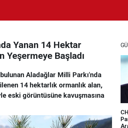
'nda Yanan 14 Hektar
GÜ
en Yeşermeye Başladı
 bulunan Aladağlar Milli Parkı'nda
lenen 14 hektarlık ormanlık alan,
yle eski görüntüsüne kavuşmasına
CH
Par
Ar