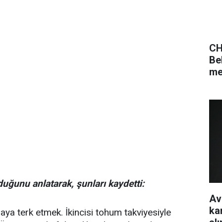
CH
Be
me
ğunu anlatarak, şunları kaydetti:
Av
ka
ya terk etmek. İkincisi tohum takviyesiyle