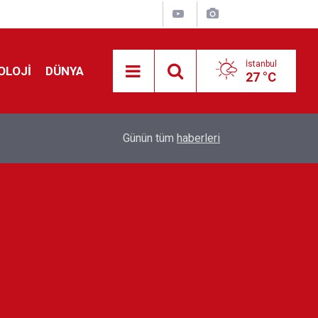
İstanbul
OLOJİ
DÜNYA
27 °C
Avrupa'da 'Schengen' restleşmesi: İspanya da İta
01:24
Günün tüm
haberleri
kontrol edecek