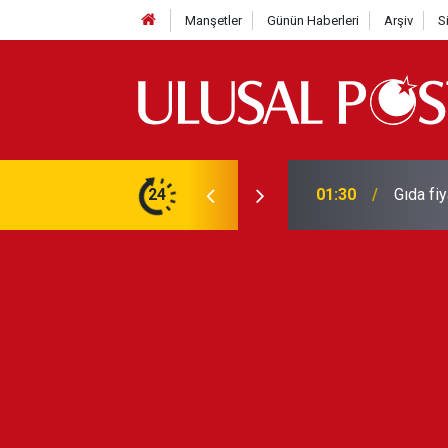
Manşetler
Günün Haberleri
Arşiv
S
3 yılın en yüksek seviyesine çıktı
24
01:26
Galatas