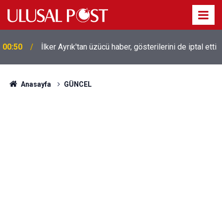
Liverpool efsanesi Mısırlı yıldız Mohamed Salah
00:39
Trabzonspor ile anlaştı! Yarın geliyor
Anasayfa
GÜNCEL