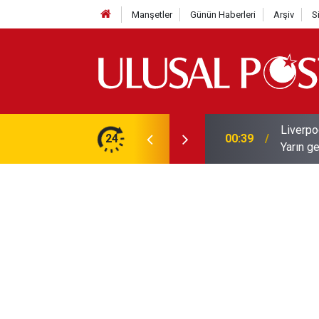
Manşetler
Günün Haberleri
Arşiv
S
Liverpo
ilerini de iptal etti
24
00:39
Yarın ge