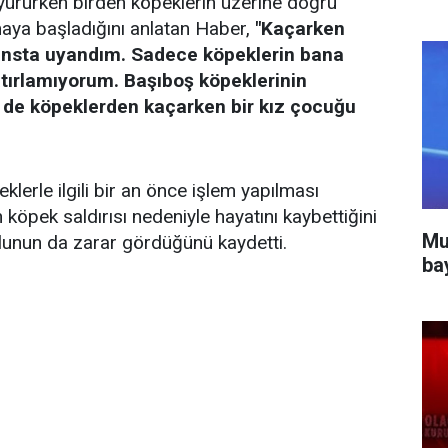
yürürken birden köpeklerin üzerine doğru
maya başladığını anlatan Haber,
"Kaçarken
ansta uyandım. Sadece köpeklerin bana
hatırlamıyorum. Başıboş köpeklerinin
 de köpeklerden kaçarken bir kız çocuğu
erle ilgili bir an önce işlem yapılması
 köpek saldırısı nedeniyle hayatını kaybettiğini
Mu
ğlunun da zarar gördüğünü kaydetti.
ba