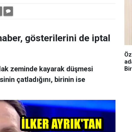
aber, gösterilerini de iptal
Öz
ad
ıslak zeminde kayarak düşmesi
Bi
nin çatladığını, birinin ise