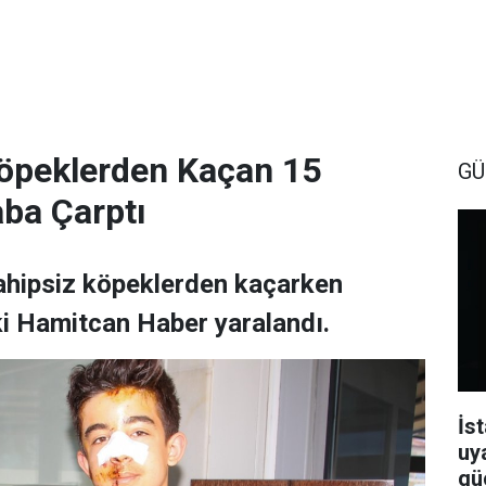
Köpeklerden Kaçan 15
GÜ
ba Çarptı
sahipsiz köpeklerden kaçarken
i Hamitcan Haber yaralandı.
İst
uy
güç