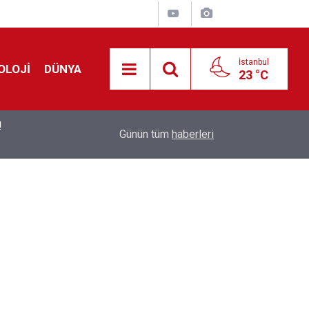
İstanbul
OLOJİ
DÜNYA
23 °C
!
00:19
Feridun Düzağaç sahnelere ara verdi: ''En az bir
Günün tüm
haberleri