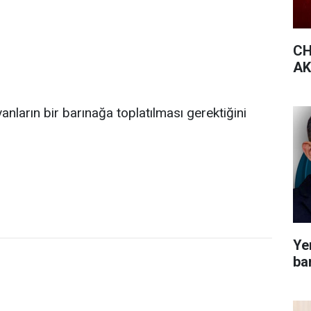
CH
AK 
nların bir barınağa toplatılması gerektiğini
Yen
bar