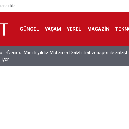
itene Ekle
GÜNCEL
YAŞAM
YEREL
MAGAZİN
TEKN
ol efsanesi Mısırlı yıldız Mohamed Salah Trabzonspor ile anlaştı
liyor