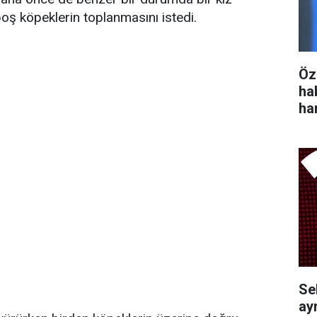
oş köpeklerin toplanmasını istedi.
Öz
ha
ha
Se
ayr