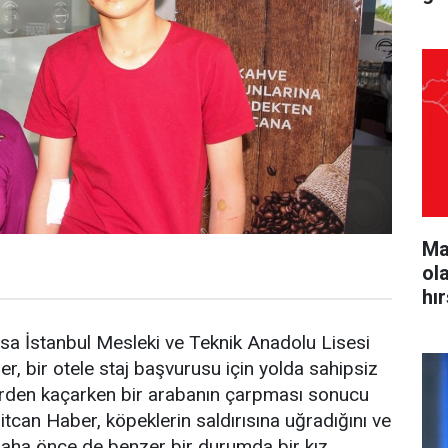
Ma
ol
hı
rsa İstanbul Mesleki ve Teknik Anadolu Lisesi
, bir otele staj başvurusu için yolda sahipsiz
lerden kaçarken bir arabanın çarpması sonucu
itcan Haber, köpeklerin saldırısına uğradığını ve
 Daha önce de benzer bir durumda bir kız