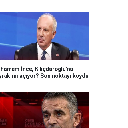
harrem İnce, Kılıçdaroğlu'na
yrak mı açıyor? Son noktayı koydu