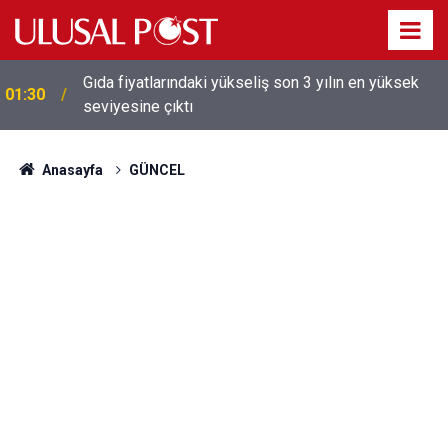
Gıda fiyatlarındaki yükseliş son 3 yılın en yüksek
01:30
seviyesine çıktı
Galatasaray'dan sekiz kişi hakkında savcılığa suç
01:26
duyurusu
Anasayfa
GÜNCEL