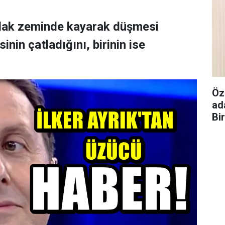
ıslak zeminde kayarak düşmesi
nin çatladığını, birinin ise
Öz
ad
Bi