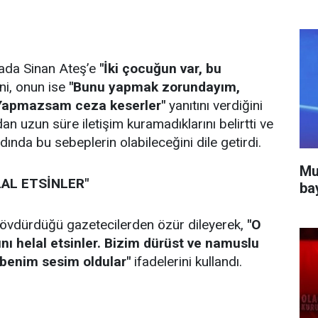
mada Sinan Ateş’e
"İki çocuğun var, bu
ni, onun ise
"Bunu yapmak zorundayım,
 Yapmazsam ceza keserler"
yanıtını verdiğini
an uzun süre iletişim kuramadıklarını belirtti ve
ında bu sebeplerin olabileceğini dile getirdi.
Mu
LAL ETSİNLER"
ba
övdürdüğü gazetecilerden özür dileyerek,
"O
rını helal etsinler. Bizim dürüst ve namuslu
 benim sesim oldular"
ifadelerini kullandı.