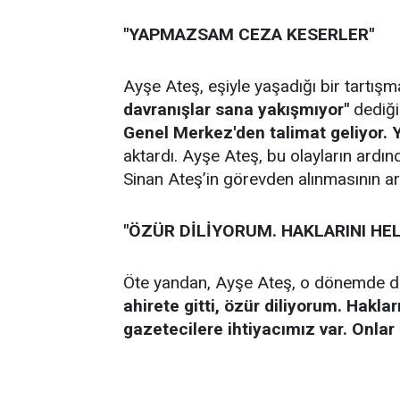
"YAPMAZSAM CEZA KESERLER"
Ayşe Ateş, eşiyle yaşadığı bir tartış
davranışlar sana yakışmıyor"
dediği
Genel Merkez'den talimat geliyor.
aktardı. Ayşe Ateş, bu olayların ardınd
Sinan Ateş’in görevden alınmasının ard
"ÖZÜR DİLİYORUM. HAKLARINI HE
Öte yandan, Ayşe Ateş, o dönemde d
ahirete gitti, özür diliyorum. Hakla
gazetecilere ihtiyacımız var. Onlar