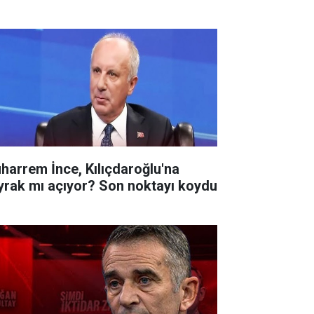
harrem İnce, Kılıçdaroğlu'na
yrak mı açıyor? Son noktayı koydu