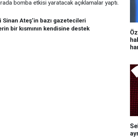
rada bomba etkisi yaratacak açıklamalar yaptı.
i Sinan Ateş’in bazı gazetecileri
in bir kısmının kendisine destek
Öz
ha
ha
Se
ayr