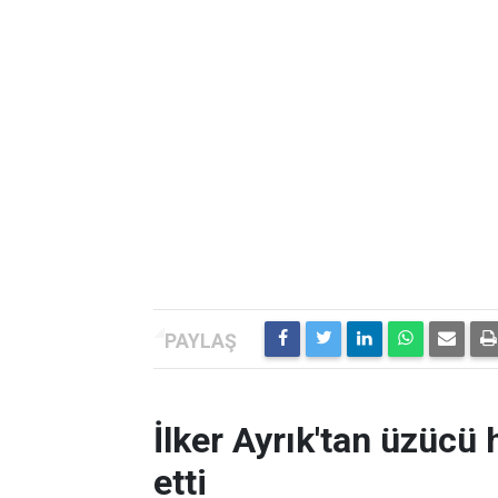
İlker Ayrık'tan üzücü h
etti