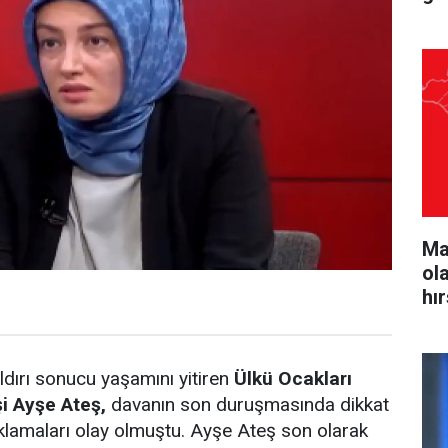
Ma
ol
hı
ldırı sonucu yaşamını yitiren
Ülkü Ocakları
i Ayşe Ateş,
davanın son duruşmasında dikkat
klamaları olay olmuştu. Ayşe Ateş son olarak