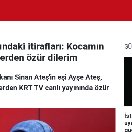
ındaki itirafları: Kocamın
GÜ
erden özür dilerim
kanı Sinan Ateş'in eşi Ayşe Ateş,
erden KRT TV canlı yayınında özür
İst
uy
güç