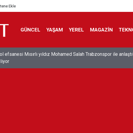
itene Ekle
GÜNCEL
YAŞAM
YEREL
MAGAZİN
TEKN
ol efsanesi Mısırlı yıldız Mohamed Salah Trabzonspor ile anlaştı
liyor