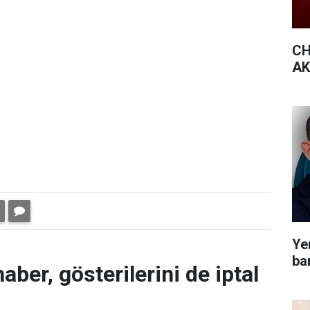
CH
AK 
Yen
bar
aber, gösterilerini de iptal