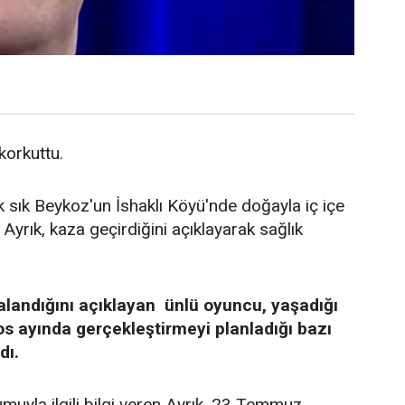
 korkuttu.
k sık Beykoz'un İshaklı Köyü'nde doğayla iç içe
Ayrık, kaza geçirdiğini açıklayarak sağlık
alandığını açıklayan ünlü oyuncu, yaşadığı
os ayında gerçekleştirmeyi planladığı bazı
dı.
uyla ilgili bilgi veren Ayrık, 23 Temmuz