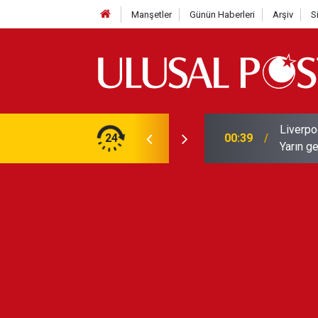
Manşetler
Günün Haberleri
Arşiv
S
Liverpo
ilerini de iptal etti
24
00:39
Yarın ge