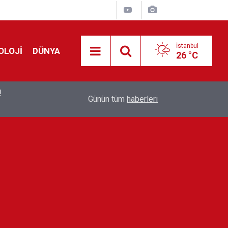
İstanbul
OLOJİ
DÜNYA
26 °C
!
00:19
Feridun Düzağaç sahnelere ara verdi: ''En az bir
Günün tüm
haberleri