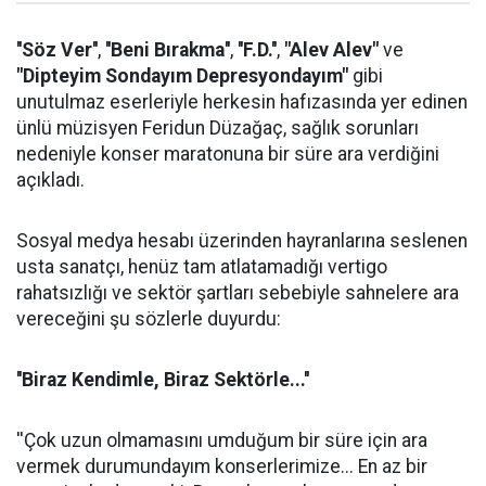
''Söz Ver''
,
''Beni Bırakma''
,
''F.D.''
,
"Alev Alev"
ve
"Dipteyim Sondayım Depresyondayım"
gibi
unutulmaz eserleriyle herkesin hafızasında yer edinen
ünlü müzisyen Feridun Düzağaç, sağlık sorunları
nedeniyle konser maratonuna bir süre ara verdiğini
açıkladı.
Sosyal medya hesabı üzerinden hayranlarına seslenen
usta sanatçı, henüz tam atlatamadığı vertigo
rahatsızlığı ve sektör şartları sebebiyle sahnelere ara
vereceğini şu sözlerle duyurdu:
''Biraz Kendimle, Biraz Sektörle...''
''Çok uzun olmamasını umduğum bir süre için ara
vermek durumundayım konserlerimize... En az bir