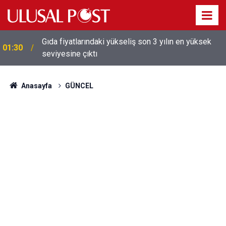
Gıda fiyatlarındaki yükseliş son 3 yılın en yüksek
01:30
seviyesine çıktı
Galatasaray'dan sekiz kişi hakkında savcılığa suç
01:26
duyurusu
Anasayfa
GÜNCEL