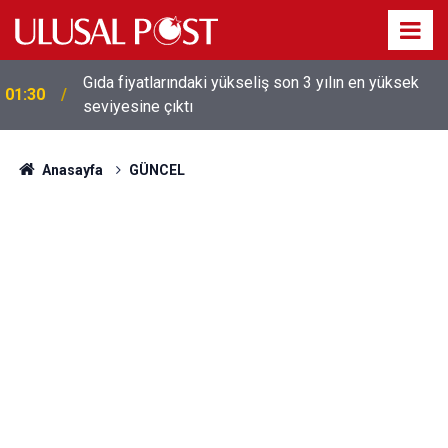
Galatasaray'dan sekiz kişi hakkında savcılığa suç
01:26
duyurusu
Anasayfa
GÜNCEL