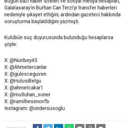
Bugün bazı haber siteleri ve sosyal medya hesapları,
Galatasaray’ın Burhan Can Terzi’yi transfer haberleri
nedeniyle şikayet ettiğini, ardından gazeteci hakkında
soruşturma başlatıldığını yazmıştı.
Kulübün suç duyurusunda bulunduğu hesaplarsa
şöyle:
X: @Nuribey45
X: @Ahmetercanlar
X: @gulesceguven
X: @HulusiBelgu
X: @ahmetcakar1
X: @mutluhan_suner
X: @ramilhesenovfb
Instagram: @ondersusoglu