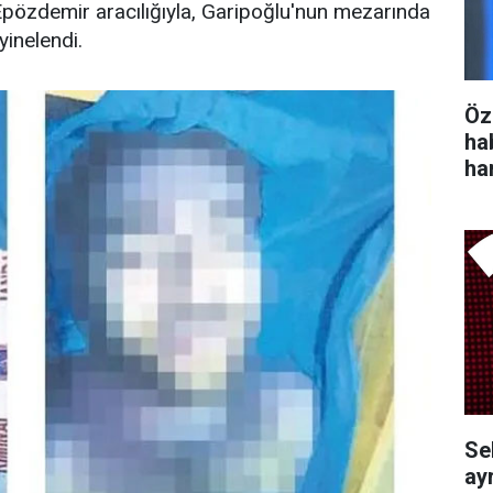
 Epözdemir aracılığıyla, Garipoğlu'nun mezarında
yinelendi.
Öz
ha
ha
Se
ayr