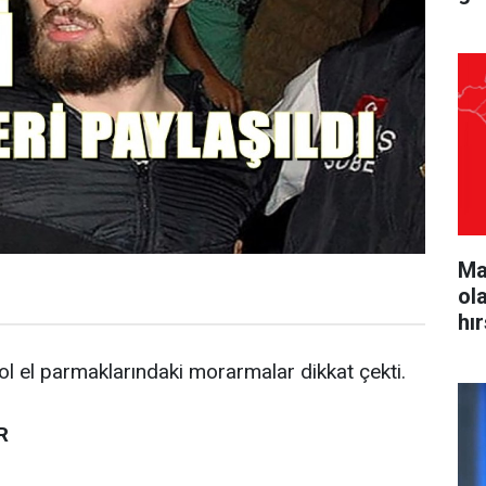
Ma
ol
hı
ol el parmaklarındaki morarmalar dikkat çekti.
R