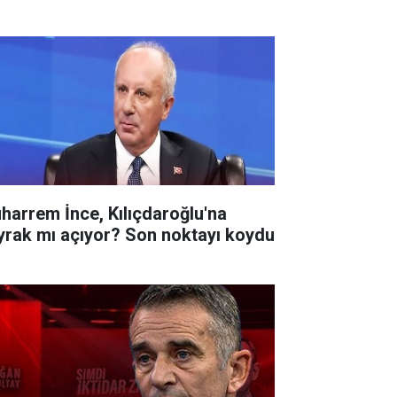
harrem İnce, Kılıçdaroğlu'na
yrak mı açıyor? Son noktayı koydu