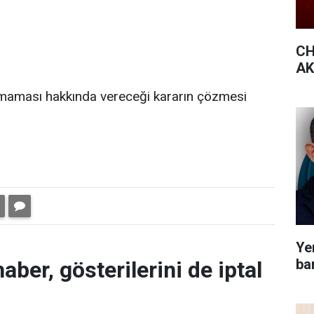
CH
AK 
lmaması hakkında vereceği kararın çözmesi
Yen
bar
aber, gösterilerini de iptal