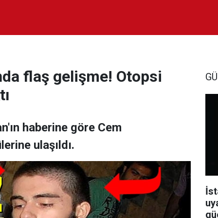
da flaş gelişme! Otopsi
GÜ
tı
n'ın haberine göre Cem
erine ulaşıldı.
İst
uy
güç