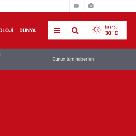
İstanbul
OLOJİ
DÜNYA
30 °C
!
00:19
Feridun Düzağaç sahnelere ara verdi: ''En az bir
Günün tüm
haberleri