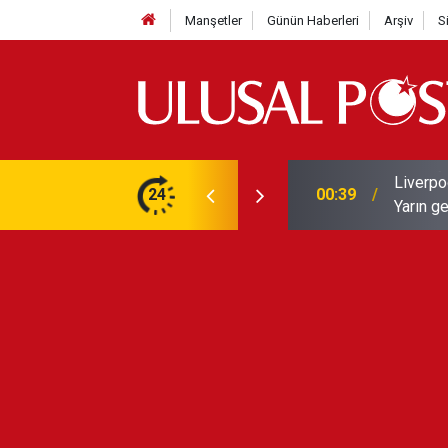
Manşetler
Günün Haberleri
Arşiv
S
Liverpo
ilerini de iptal etti
24
00:39
Yarın ge