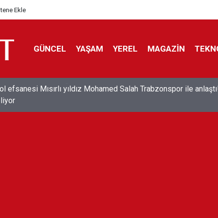
itene Ekle
GÜNCEL
YAŞAM
YEREL
MAGAZİN
TEKN
ol efsanesi Mısırlı yıldız Mohamed Salah Trabzonspor ile anlaştı
liyor