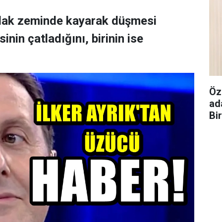
ıslak zeminde kayarak düşmesi
nin çatladığını, birinin ise
Öz
ad
Bi