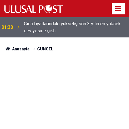
Galatasaray'dan sekiz kişi hakkında savcılığa suç
01:26
duyurusu
Anasayfa
GÜNCEL