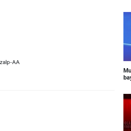
ızalp-AA
Mu
ba