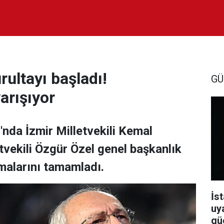
rultayı başladı!
GÜ
arışıyor
'nda İzmir Milletvekili Kemal
tvekili Özgür Özel genel başkanlık
şmalarını tamamladı.
İst
uy
güç