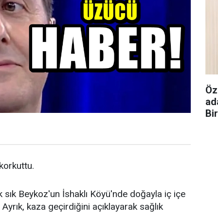
Öz
ad
Bi
 korkuttu.
k sık Beykoz'un İshaklı Köyü'nde doğayla iç içe
Ayrık, kaza geçirdiğini açıklayarak sağlık