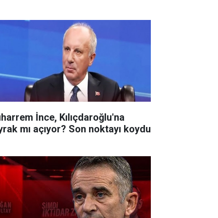
harrem İnce, Kılıçdaroğlu'na
yrak mı açıyor? Son noktayı koydu