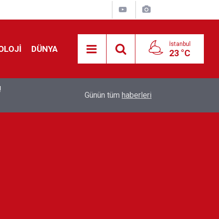
İstanbul
OLOJİ
DÜNYA
23 °C
!
00:19
Feridun Düzağaç sahnelere ara verdi: ''En az bir
Günün tüm
haberleri