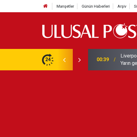
Manşetler
Günün Haberleri
Arşiv
S
Liverpo
ilerini de iptal etti
24
00:39
Yarın ge