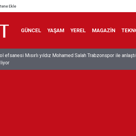
itene Ekle
GÜNCEL
YAŞAM
YEREL
MAGAZİN
TEKN
ol efsanesi Mısırlı yıldız Mohamed Salah Trabzonspor ile anlaştı
liyor