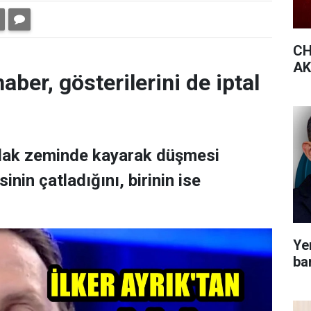
CH
AK 
aber, gösterilerini de iptal
ıslak zeminde kayarak düşmesi
nin çatladığını, birinin ise
Yen
bar