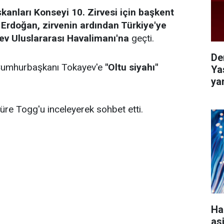
şkanları Konseyi 10. Zirvesi için başkent
rdoğan, zirvenin ardından Türkiye'ye
v Uluslararası Havalimanı'na
geçti.
De
 Cumhurbaşkanı Tokayev'e
"Oltu siyahı"
Ya
ya
re Togg'u inceleyerek sohbet etti.
Ha
as