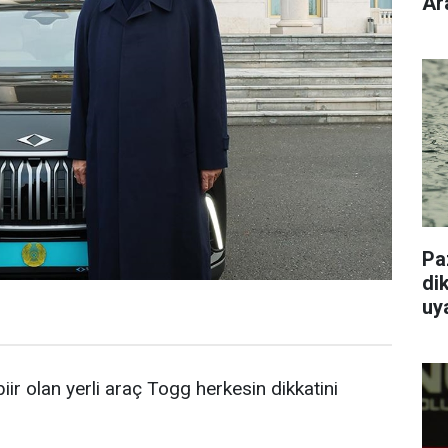
Ar
Pa
dik
uy
biir olan yerli araç Togg herkesin dikkatini