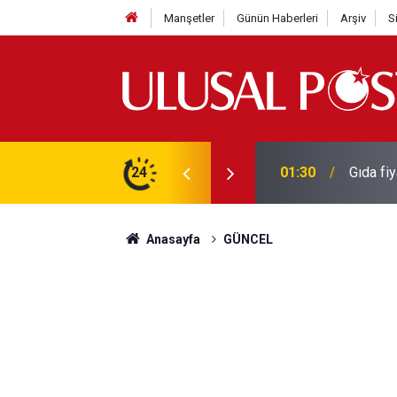
Manşetler
Günün Haberleri
Arşiv
S
3 yılın en yüksek seviyesine çıktı
24
01:26
Galatas
Anasayfa
GÜNCEL