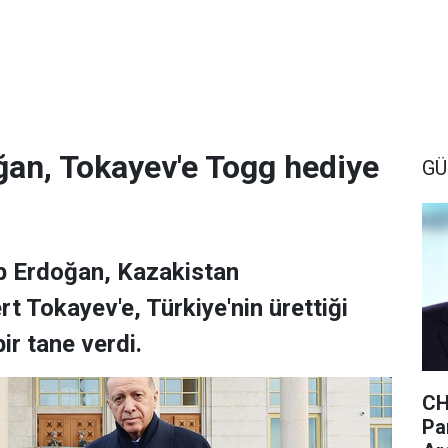
an, Tokayev'e Togg hediye
GÜ
p Erdoğan, Kazakistan
Tokayev'e, Türkiye'nin ürettiği
ir tane verdi.
CH
Par