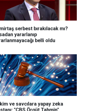
mirtaş serbest bırakılacak mı?
sadan yararlanıp
rarlanmayacağı belli oldu
kim ve savcılara yapay zeka
istanı: ''CBS Örgüt Tahmin''