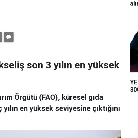
alı
kseliş son 3 yılın en yüksek
YE
300
Tarım Örgütü (FAO), küresel gıda
 yılın en yüksek seviyesine çıktığını