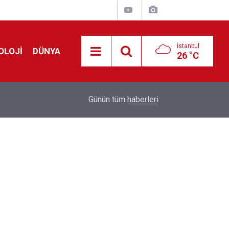
İstanbul
OLOJİ
DÜNYA
26 °C
Avrupa'da 'Schengen' restleşmesi: İspanya da İta
01:24
Günün tüm
haberleri
kontrol edecek