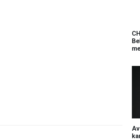
CH
Be
me
Av
ka