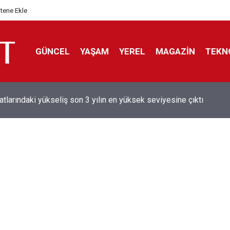
itene Ekle
GÜNCEL
YAŞAM
YEREL
MAGAZİN
TEKN
aray'dan sekiz kişi hakkında savcılığa suç duyurusu