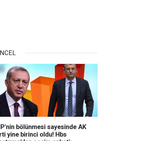
NCEL
P'nin bölünmesi sayesinde AK
ti yine birinci oldu! Hbs