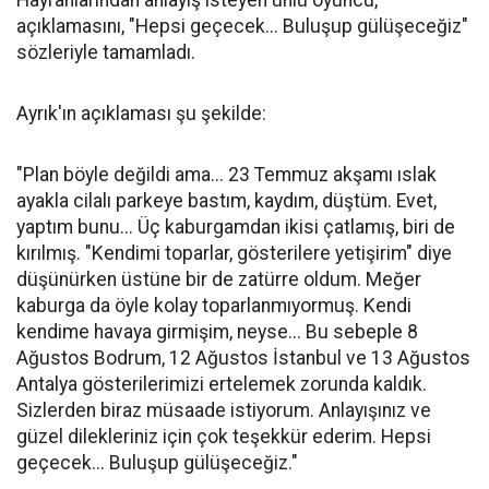
Hayranlarından anlayış isteyen ünlü oyuncu,
açıklamasını, "Hepsi geçecek... Buluşup gülüşeceğiz"
sözleriyle tamamladı.
Ayrık'ın açıklaması şu şekilde:
"Plan böyle değildi ama... 23 Temmuz akşamı ıslak
ayakla cilalı parkeye bastım, kaydım, düştüm. Evet,
yaptım bunu... Üç kaburgamdan ikisi çatlamış, biri de
kırılmış. "Kendimi toparlar, gösterilere yetişirim" diye
düşünürken üstüne bir de zatürre oldum. Meğer
kaburga da öyle kolay toparlanmıyormuş. Kendi
kendime havaya girmişim, neyse... Bu sebeple 8
Ağustos Bodrum, 12 Ağustos İstanbul ve 13 Ağustos
Antalya gösterilerimizi ertelemek zorunda kaldık.
Sizlerden biraz müsaade istiyorum. Anlayışınız ve
güzel dilekleriniz için çok teşekkür ederim. Hepsi
geçecek... Buluşup gülüşeceğiz."