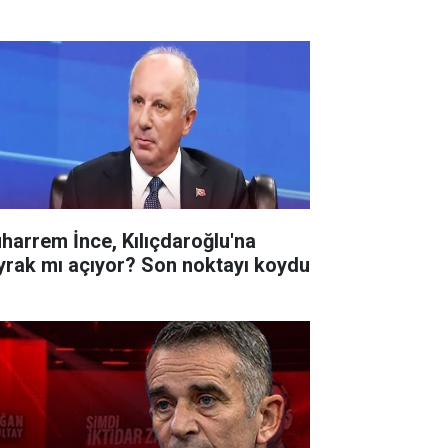
harrem İnce, Kılıçdaroğlu'na
yrak mı açıyor? Son noktayı koydu