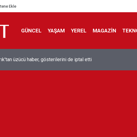
itene Ekle
GÜNCEL
YAŞAM
YEREL
MAGAZİN
TEKN
ol efsanesi Mısırlı yıldız Mohamed Salah Trabzonspor ile anlaştı
liyor