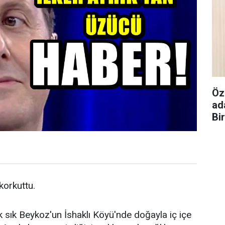
Öz
ad
Bi
 korkuttu.
k sık Beykoz'un İshaklı Köyü'nde doğayla iç içe