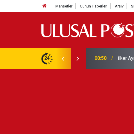
Manşetler
Günün Haberleri
Arşiv
S
Liverpo
ilerini de iptal etti
24
00:39
Yarın ge