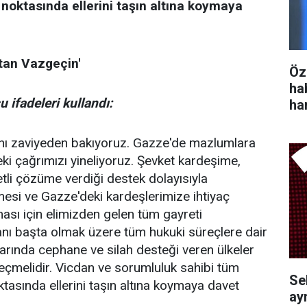
i noktasında ellerini taşın altına koymaya
ktan Vazgeçin'
Öz
ha
 ifadeleri kullandı:
ha
aynı zaviyeden bakıyoruz. Gazze'de mazlumlara
i çağrımızı yineliyoruz. Şevket kardeşime,
letli çözüme verdiği destek dolayısıyla
tmesi ve Gazze'deki kardeşlerimize ihtiyaç
lması için elimizden gelen tüm gayreti
anı başta olmak üzere tüm hukuki süreçlere dair
mlarında cephane ve silah desteği veren ülkeler
eçmelidir. Vicdan ve sorumluluk sahibi tüm
Se
oktasında ellerini taşın altına koymaya davet
ayr