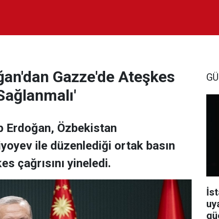
an'dan Gazze'de Ateşkes
GÜ
 Sağlanmalı'
p Erdoğan, Özbekistan
oyev ile düzenlediği ortak basın
es çağrısını yineledi.
İst
uy
güç