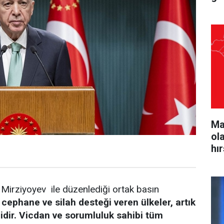
Ma
ol
hı
irziyoyev ile düzenlediği ortak basın
a cephane ve silah desteği veren ülkeler, artık
dir. Vicdan ve sorumluluk sahibi tüm