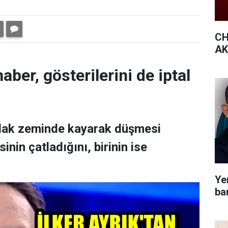
CH
AK 
aber, gösterilerini de iptal
ıslak zeminde kayarak düşmesi
nin çatladığını, birinin ise
Yen
bar