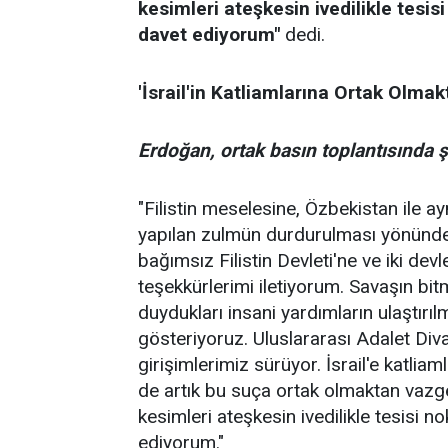
kesimleri ateşkesin ivedilikle tesis
davet ediyorum"
dedi.
'İsrail'in Katliamlarına Ortak Olma
Erdoğan, ortak basın toplantısında şu
"Filistin meselesine, Özbekistan ile 
yapılan zulmün durdurulması yönündek
bağımsız Filistin Devleti'ne ve iki dev
teşekkürlerimi iletiyorum. Savaşın bi
duydukları insani yardımların ulaştırı
gösteriyoruz. Uluslararası Adalet Div
girişimlerimiz sürüyor. İsrail'e katlia
de artık bu suça ortak olmaktan vazg
kesimleri ateşkesin ivedilikle tesisi n
ediyorum."