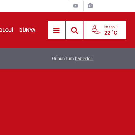
İstanbul
OLOJİ
DÜNYA
22 °C
!
00:19
Feridun Düzağaç sahnelere ara verdi: ''En az bir
Günün tüm
haberleri