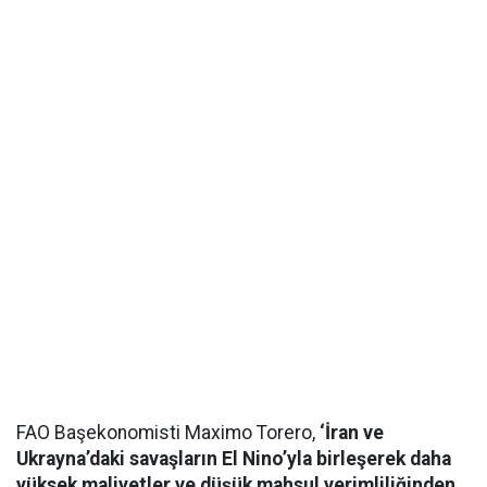
FAO Başekonomisti Maximo Torero,
‘İran ve
Ukrayna’daki savaşların El Nino’yla birleşerek daha
yüksek maliyetler ve düşük mahsul verimliliğinden