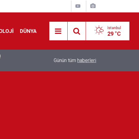
İstanbul
OLOJİ
DÜNYA
29 °C
!
00:19
Feridun Düzağaç sahnelere ara verdi: ''En az bir
Günün tüm
haberleri