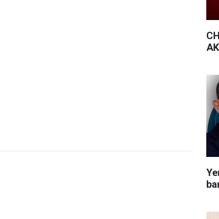
CH
AK 
Yen
bar