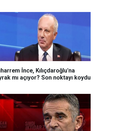
harrem İnce, Kılıçdaroğlu'na
yrak mı açıyor? Son noktayı koydu