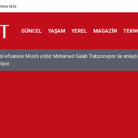
itene Ekle
GÜNCEL
YAŞAM
YEREL
MAGAZİN
TEKN
ol efsanesi Mısırlı yıldız Mohamed Salah Trabzonspor ile anlaştı
liyor