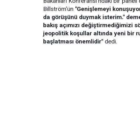
Bakanları Konferansı'ndaki bir paneli 
Billström'ün
"Genişlemeyi konuşuyo
da görüşünü duymak isterim." deme
bakış açımızı değiştirmediğimizi sö
jeopolitik koşullar altında yeni bi
başlatması önemlidir"
dedi.