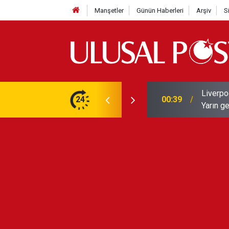
Manşetler
Günün Haberleri
Arşiv
S
Liverpo
ilerini de iptal etti
24
00:39
Yarın ge