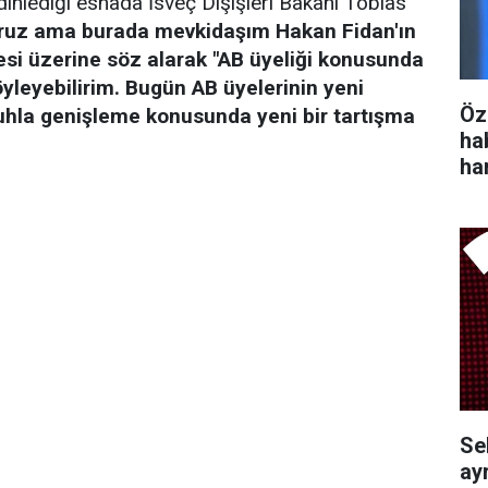
dinlediği esnada İsveç Dışişleri Bakanı Tobias
ruz ama burada mevkidaşım Hakan Fidan'ın
si üzerine söz alarak "AB üyeliği konusunda
yleyebilirim. Bugün AB üyelerinin yeni
Öz
r ruhla genişleme konusunda yeni bir tartışma
ha
ha
Se
ayr