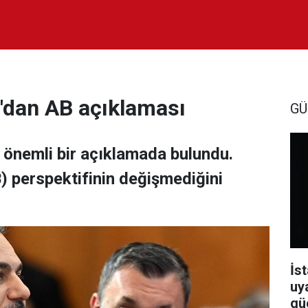
n'dan AB açıklaması
GÜ
 önemli bir açıklamada bulundu.
B) perspektifinin değişmediğini
İst
uy
güç