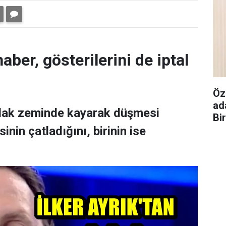
aber, gösterilerini de iptal
Öz
ad
ıslak zeminde kayarak düşmesi
Bi
nin çatladığını, birinin ise