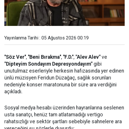
Yayınlanma Tarihi : 05 Ağustos 2026 00:19
''Söz Ver''
,
''Beni Bırakma''
,
''F.D.''
,
"Alev Alev"
ve
"Dipteyim Sondayım Depresyondayım"
gibi
unutulmaz eserleriyle herkesin hafızasında yer edinen
ünlü müzisyen Feridun Düzağaç, sağlık sorunları
nedeniyle konser maratonuna bir süre ara verdiğini
açıkladı.
Sosyal medya hesabı üzerinden hayranlarına seslenen
usta sanatçı, henüz tam atlatamadığı vertigo
rahatsızlığı ve sektör şartları sebebiyle sahnelere ara
vereceğini şu sözlerle duyurdu: