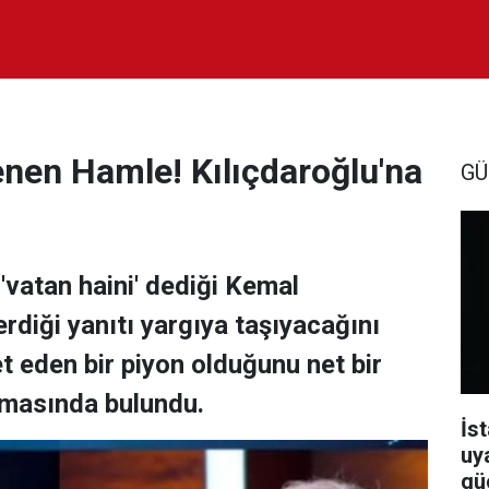
lenen Hamle! Kılıçdaroğlu'na
GÜ
 'vatan haini' dediği Kemal
rdiği yanıtı yargıya taşıyacağını
t eden bir piyon olduğunu net bir
amasında bulundu.
İst
uy
güç