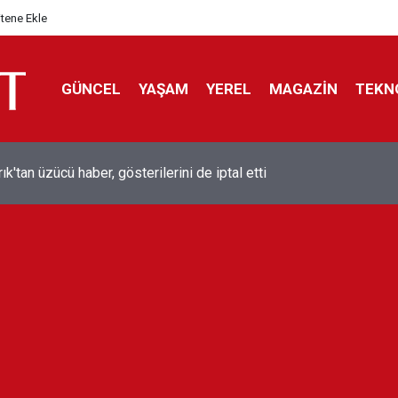
itene Ekle
GÜNCEL
YAŞAM
YEREL
MAGAZİN
TEKN
ol efsanesi Mısırlı yıldız Mohamed Salah Trabzonspor ile anlaştı
liyor