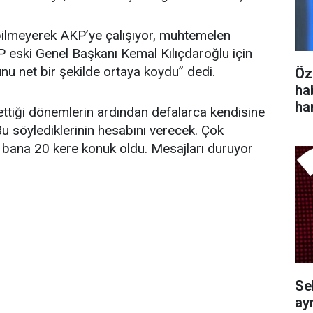
a bilmeyerek AKP’ye çalışıyor, muhtemelen
HP eski Genel Başkanı Kemal Kılıçdaroğlu için
u net bir şekilde ortaya koydu” dedi.
Öz
ha
ha
t ettiği dönemlerin ardından defalarca kendisine
u söylediklerinin hesabını verecek. Çok
 bana 20 kere konuk oldu. Mesajları duruyor
Se
ayr