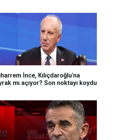
harrem İnce, Kılıçdaroğlu'na
yrak mı açıyor? Son noktayı koydu