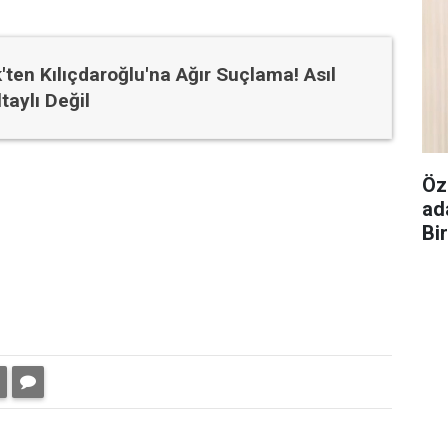
'ten Kılıçdaroğlu'na Ağır Suçlama! Asıl
taylı Değil
Öz
ad
Bi