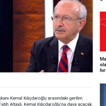
Ma
ol
hı
aşkanı Kemal Kılıçdaroğlu arasındaki gerilim
atih Altaylı, Kemal Kılıçdaroğlu'na dava açacak.