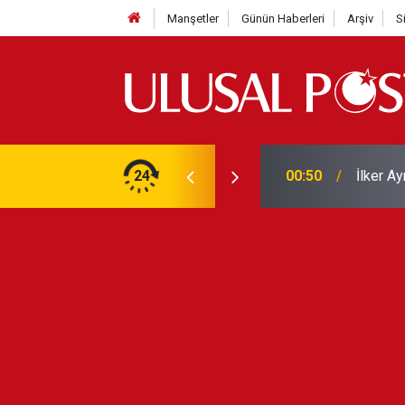
Manşetler
Günün Haberleri
Arşiv
S
Liverpo
ilerini de iptal etti
24
00:39
Yarın ge