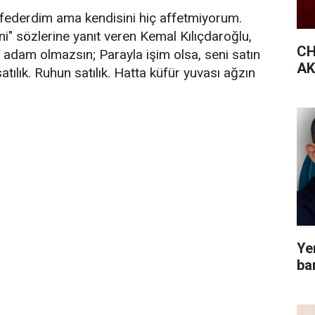
affederdim ama kendisini hiç affetmiyorum.
i" sözlerine yanıt veren Kemal Kılıçdaroğlu,
CH
n adam olmazsın; Parayla işim olsa, seni satın
AK 
atılık. Ruhun satılık. Hatta küfür yuvası ağzın
Yen
bar