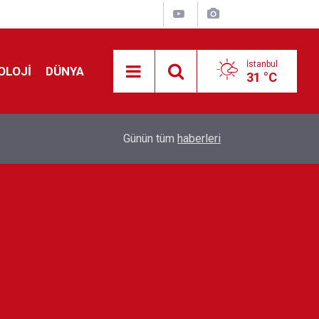
İstanbul
OLOJİ
DÜNYA
31 °C
!
00:19
Feridun Düzağaç sahnelere ara verdi: ''En az bir
Günün tüm
haberleri