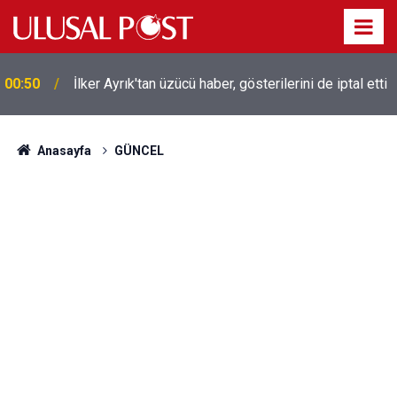
00:50
İlker Ayrık'tan üzücü haber, gösterilerini de iptal etti
Liverpool efsanesi Mısırlı yıldız Mohamed Salah
00:39
Trabzonspor ile anlaştı! Yarın geliyor
Anasayfa
GÜNCEL