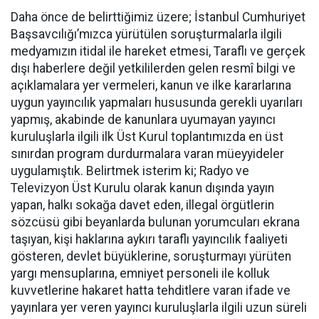
Daha önce de belirttiğimiz üzere; İstanbul Cumhuriyet
Başsavcılığı’mızca yürütülen soruşturmalarla ilgili
medyamızın itidal ile hareket etmesi, Taraflı ve gerçek
dışı haberlere değil yetkililerden gelen resmî bilgi ve
açıklamalara yer vermeleri, kanun ve ilke kararlarına
uygun yayıncılık yapmaları hususunda gerekli uyarıları
yapmış, akabinde de kanunlara uyumayan yayıncı
kuruluşlarla ilgili ilk Üst Kurul toplantımızda en üst
sınırdan program durdurmalara varan müeyyideler
uygulamıştık. Belirtmek isterim ki; Radyo ve
Televizyon Üst Kurulu olarak kanun dışında yayın
yapan, halkı sokağa davet eden, illegal örgütlerin
sözcüsü gibi beyanlarda bulunan yorumcuları ekrana
taşıyan, kişi haklarına aykırı taraflı yayıncılık faaliyeti
gösteren, devlet büyüklerine, soruşturmayı yürüten
yargı mensuplarına, emniyet personeli ile kolluk
kuvvetlerine hakaret hatta tehditlere varan ifade ve
yayınlara yer veren yayıncı kuruluşlarla ilgili uzun süreli