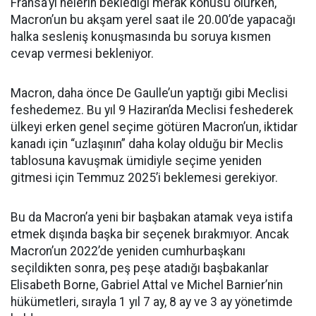
Fransa’yı nelerin beklediği merak konusu olurken,
Macron’un bu akşam yerel saat ile 20.00’de yapacağı
halka sesleniş konuşmasında bu soruya kısmen
cevap vermesi bekleniyor.
Macron, daha önce De Gaulle’un yaptığı gibi Meclisi
feshedemez. Bu yıl 9 Haziran’da Meclisi feshederek
ülkeyi erken genel seçime götüren Macron’un, iktidar
kanadı için “uzlaşının” daha kolay olduğu bir Meclis
tablosuna kavuşmak ümidiyle seçime yeniden
gitmesi için Temmuz 2025’i beklemesi gerekiyor.
Bu da Macron’a yeni bir başbakan atamak veya istifa
etmek dışında başka bir seçenek bırakmıyor. Ancak
Macron’un 2022’de yeniden cumhurbaşkanı
seçildikten sonra, peş peşe atadığı başbakanlar
Elisabeth Borne, Gabriel Attal ve Michel Barnier’nin
hükümetleri, sırayla 1 yıl 7 ay, 8 ay ve 3 ay yönetimde