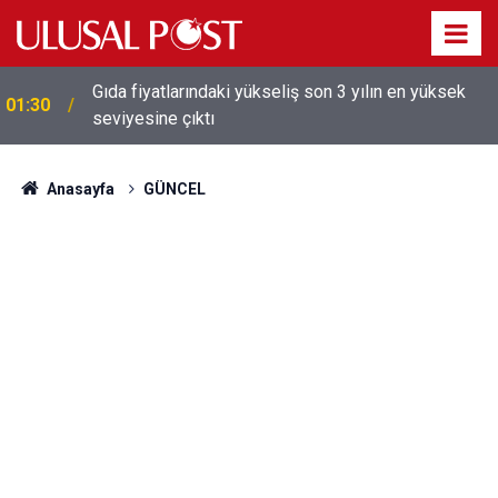
Gıda fiyatlarındaki yükseliş son 3 yılın en yüksek
01:30
Galatasaray'dan sekiz kişi hakkında savcılığa suç
seviyesine çıktı
01:26
duyurusu
Anasayfa
GÜNCEL