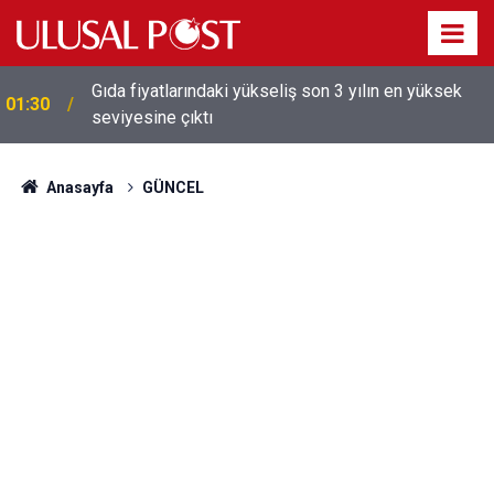
Gıda fiyatlarındaki yükseliş son 3 yılın en yüksek
01:30
seviyesine çıktı
Galatasaray'dan sekiz kişi hakkında savcılığa suç
01:26
duyurusu
Anasayfa
GÜNCEL