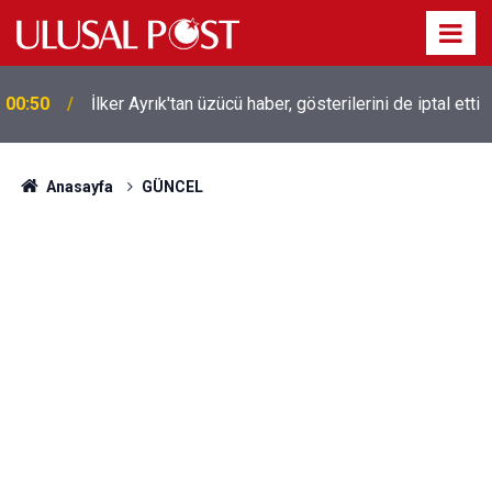
Liverpool efsanesi Mısırlı yıldız Mohamed Salah
00:39
Trabzonspor ile anlaştı! Yarın geliyor
Anasayfa
GÜNCEL