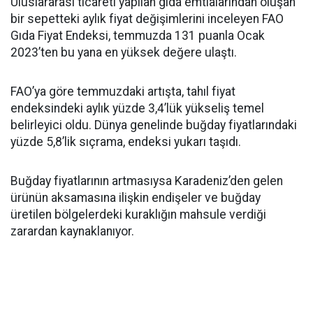
Uluslararası ticareti yapılan gıda emtialarından oluşan
bir sepetteki aylık fiyat değişimlerini inceleyen FAO
Gıda Fiyat Endeksi, temmuzda 131 puanla Ocak
2023’ten bu yana en yüksek değere ulaştı.
FAO’ya göre temmuzdaki artışta, tahıl fiyat
endeksindeki aylık yüzde 3,4’lük yükseliş temel
belirleyici oldu. Dünya genelinde buğday fiyatlarındaki
yüzde 5,8’lik sıçrama, endeksi yukarı taşıdı.
Buğday fiyatlarının artmasıysa Karadeniz’den gelen
ürünün aksamasına ilişkin endişeler ve buğday
üretilen bölgelerdeki kuraklığın mahsule verdiği
zarardan kaynaklanıyor.