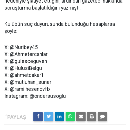
nedeniyle şikayet ettiğini, ardından gazeteci hakkında
soruşturma başlatıldığını yazmıştı.
Kulübün suç duyurusunda bulunduğu hesaplarsa
şöyle:
X: @Nuribey45
X: @Ahmetercanlar
X: @gulesceguven
X: @HulusiBelgu
X: @ahmetcakar1
X: @mutluhan_suner
X: @ramilhesenovfb
Instagram: @ondersusoglu