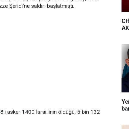
e Şeridi'ne saldırı başlatmıştı.
CH
AK 
Yen
bar
'i asker 1400 İsraillinin öldüğü, 5 bin 132