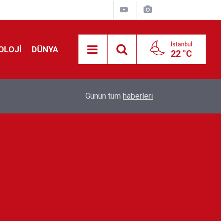
İstanbul
OLOJİ
DÜNYA
22 °C
!
00:19
Feridun Düzağaç sahnelere ara verdi: ''En az bir
Günün tüm
haberleri