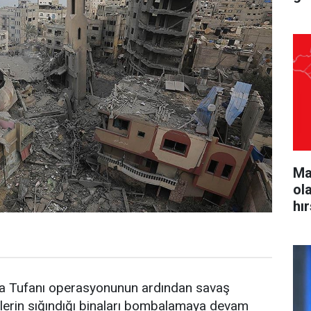
Ma
ol
hı
a Tufanı operasyonunun ardından savaş
villerin sığındığı binaları bombalamaya devam