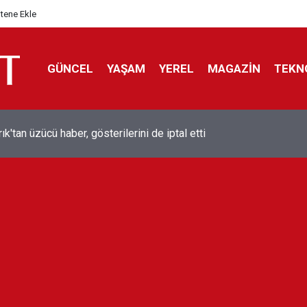
itene Ekle
GÜNCEL
YAŞAM
YEREL
MAGAZİN
TEKN
ol efsanesi Mısırlı yıldız Mohamed Salah Trabzonspor ile anlaştı
liyor