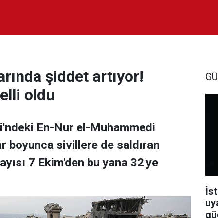
larında şiddet artıyor!
GÜ
lli oldu
idi'ndeki En-Nur el-Muhammedi
r boyunca sivillere de saldıran
i sayısı 7 Ekim'den bu yana 32'ye
İst
uy
güç