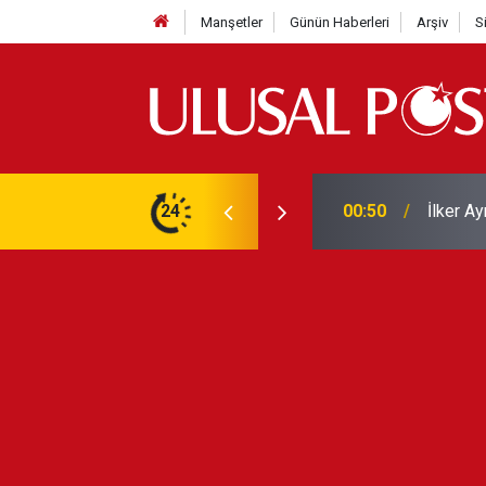
Manşetler
Günün Haberleri
Arşiv
S
Liverpo
ilerini de iptal etti
24
00:39
Yarın ge