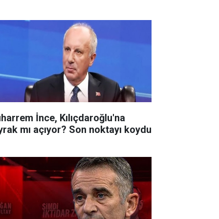
harrem İnce, Kılıçdaroğlu'na
yrak mı açıyor? Son noktayı koydu