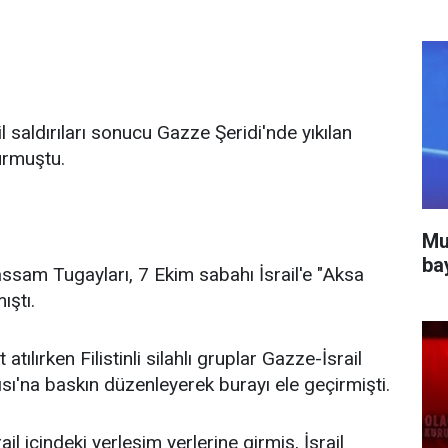
l saldırıları sonucu Gazze Şeridi'nde yıkılan
urmuştu.
Mu
ba
assam Tugayları, 7 Ekim sabahı İsrail'e "Aksa
ıştı.
tılırken Filistinli silahlı gruplar Gazze-İsrail
sı'na baskın düzenleyerek burayı ele geçirmişti.
il içindeki yerleşim yerlerine girmiş, İsrail