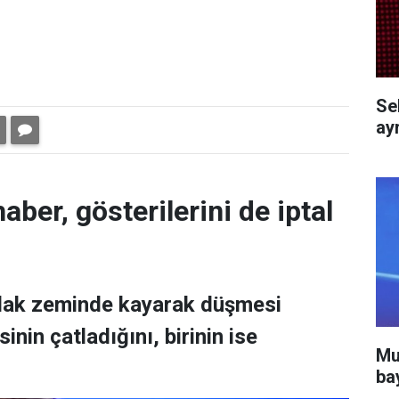
Se
ayr
aber, gösterilerini de iptal
ıslak zeminde kayarak düşmesi
nin çatladığını, birinin ise
Mu
ba