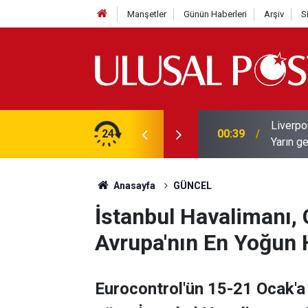
Manşetler
Günün Haberleri
Arşiv
S
Liverpo
ilerini de iptal etti
24
00:39
Yarın ge
Anasayfa
GÜNCEL
İstanbul Havalimanı,
Avrupa'nın En Yoğun 
Eurocontrol'ün 15-21 Ocak'a 