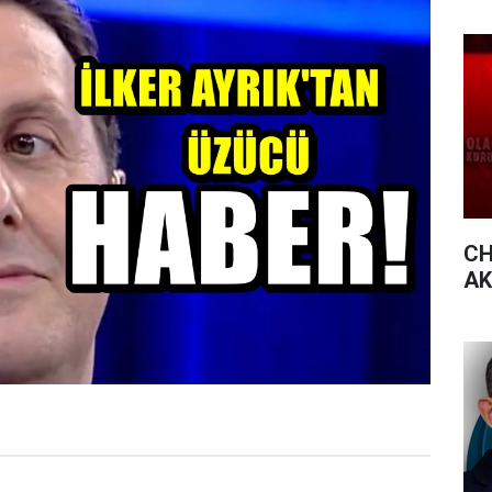
CH
AK 