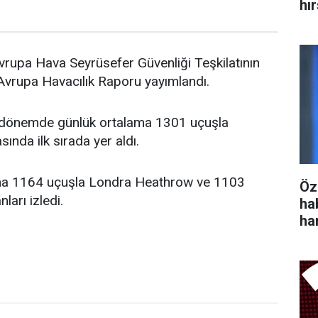
hı
rupa Hava Seyrüsefer Güvenliği Teşkilatının
n Avrupa Havacılık Raporu yayımlandı.
u dönemde günlük ortalama 1301 uçuşla
ında ilk sırada yer aldı.
lama 1164 uçuşla Londra Heathrow ve 1103
Öz
arı izledi.
ha
ha