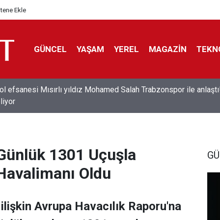
itene Ekle
GÜNCEL
YAŞAM
YEREL
MAGAZİN
TEKN
ol efsanesi Mısırlı yıldız Mohamed Salah Trabzonspor ile anlaştı
liyor
 Günlük 1301 Uçuşla
GÜ
Havalimanı Oldu
ilişkin Avrupa Havacılık Raporu'na