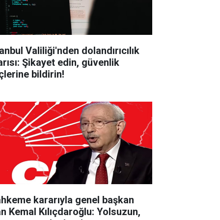
anbul Valiliği'nden dolandırıcılık
arısı: Şikayet edin, güvenlik
lerine bildirin!
hkeme kararıyla genel başkan
an Kemal Kılıçdaroğlu: Yolsuzun,