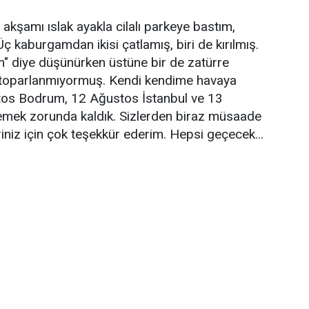
akşamı ıslak ayakla cilalı parkeye bastım,
ç kaburgamdan ikisi çatlamış, biri de kırılmış.
im" diye düşünürken üstüne bir de zatürre
 toparlanmıyormuş. Kendi kendime havaya
stos Bodrum, 12 Ağustos İstanbul ve 13
lemek zorunda kaldık. Sizlerden biraz müsaade
eriniz için çok teşekkür ederim. Hepsi geçecek...