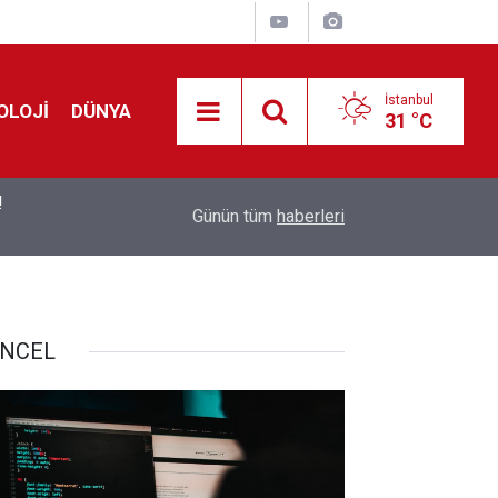
İstanbul
OLOJİ
DÜNYA
31 °C
!
00:19
Feridun Düzağaç sahnelere ara verdi: ''En az bir
Günün tüm
haberleri
NCEL