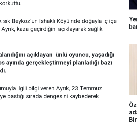
 korkuttu.
Yen
k sık Beykoz'un İshaklı Köyü'nde doğayla iç içe
bar
Ayrık, kaza geçirdiğini açıklayarak sağlık
alandığını açıklayan ünlü oyuncu, yaşadığı
os ayında gerçekleştirmeyi planladığı bazı
dı.
uyla ilgili bilgi veren Ayrık, 23 Temmuz
keye bastığı sırada dengesini kaybederek
Öz
ad
Bi