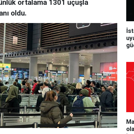
günlük ortalama 1301 uçuşla
anı oldu.
İst
uy
güç
Ma
ol