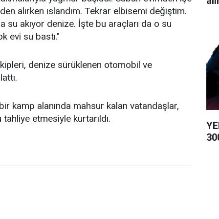
alı
den alırken ıslandım. Tekrar elbisemi değiştim.
su akıyor denize. İşte bu araçları da o su
ok evi su bastı."
ekipleri, denize sürüklenen otomobil ve
attı.
bir kamp alanında mahsur kalan vatandaşlar,
tahliye etmesiyle kurtarıldı.
YE
300