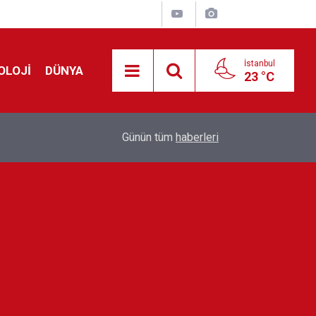
İstanbul
OLOJİ
DÜNYA
23 °C
Avrupa'da 'Schengen' restleşmesi: İspanya da İta
01:24
Günün tüm
haberleri
kontrol edecek