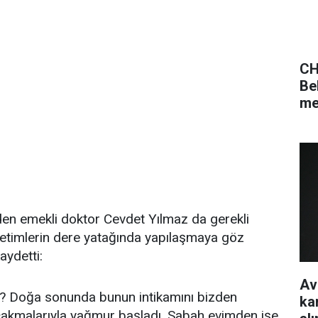
CH
Be
me
den emekli doktor Cevdet Yılmaz da gerekli
önetimlerin dere yatağında yapılaşmaya göz
ydetti:
Av
ak? Doğa sonunda bunun intikamını bizden
ka
çakmalarıyla yağmur başladı. Sabah evimden işe