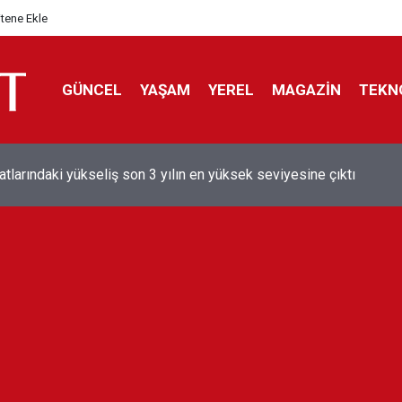
itene Ekle
GÜNCEL
YAŞAM
YEREL
MAGAZİN
TEKN
aray'dan sekiz kişi hakkında savcılığa suç duyurusu