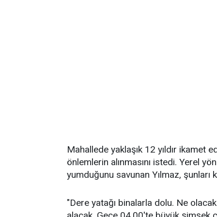
Mahallede yaklaşık 12 yıldır ikamet e
önlemlerin alınmasını istedi. Yerel y
yumduğunu savunan Yılmaz, şunları ka
"Dere yatağı binalarla dolu. Ne olac
alacak. Gece 04.00'te büyük şimşek 