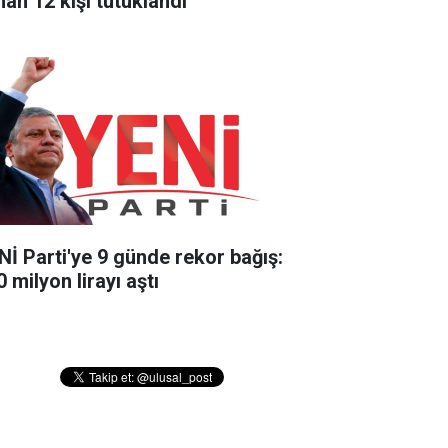
nan 12 kişi tutuklandı
Nİ Parti'ye 9 günde rekor bağış:
 milyon lirayı aştı