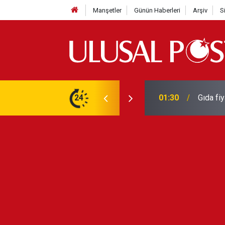
Manşetler
Günün Haberleri
Arşiv
S
3 yılın en yüksek seviyesine çıktı
24
01:26
Galatas