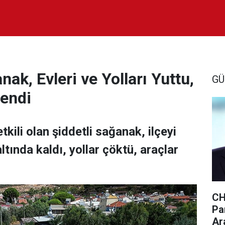
nak, Evleri ve Yolları Yuttu,
GÜ
lendi
kili olan şiddetli sağanak, ilçeyi
ltında kaldı, yollar çöktü, araçlar
CH
Par
Ar