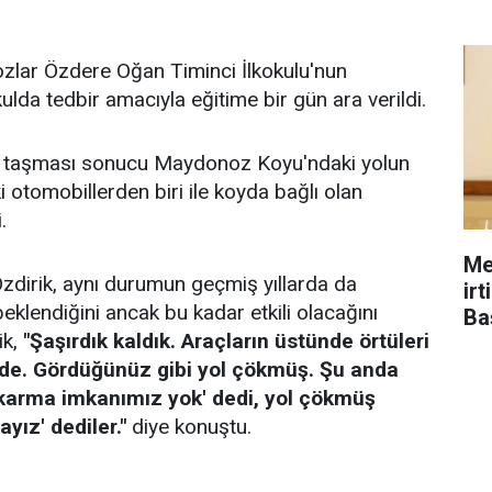
ozlar Özdere Oğan Timinci İlkokulu'nun
da tedbir amacıyla eğitime bir gün ara verildi.
in taşması sonucu Maydonoz Koyu'ndaki yolun
 otomobillerden biri ile koyda bağlı olan
.
Me
zdirik, aynı durumun geçmiş yıllarda da
ir
eklendiğini ancak bu kadar etkili olacağını
Ba
ik,
"Şaşırdık kaldık. Araçların üstünde örtüleri
nde. Gördüğünüz gibi yol çökmüş. Şu anda
çıkarma imkanımız yok' dedi, yol çökmüş
yız' dediler."
diye konuştu.