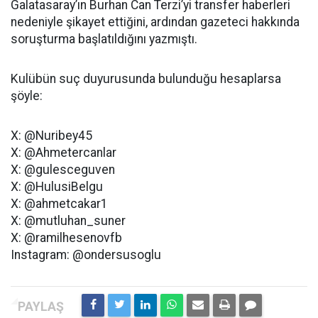
Galatasaray’ın Burhan Can Terzi’yi transfer haberleri
nedeniyle şikayet ettiğini, ardından gazeteci hakkında
soruşturma başlatıldığını yazmıştı.
Kulübün suç duyurusunda bulunduğu hesaplarsa
şöyle:
X: @Nuribey45
X: @Ahmetercanlar
X: @gulesceguven
X: @HulusiBelgu
X: @ahmetcakar1
X: @mutluhan_suner
X: @ramilhesenovfb
Instagram: @ondersusoglu