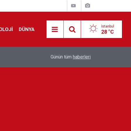
İstanbul
OLOJİ
DÜNYA
28 °C
Avrupa'da 'Schengen' restleşmesi: İspanya da İta
01:24
Günün tüm
haberleri
kontrol edecek