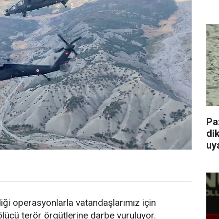
Pa
dik
uy
diği operasyonlarla vatandaşlarımız için
lücü terör örgütlerine darbe vuruluyor.