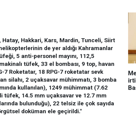
 Hatay, Hakkari, Kars, Mardin, Tunceli, Siirt
K helikopterlerinin de yer aldığı Kahramanlar
üfeği, 5 anti-personel mayını, 112,5
akinalı tüfek, 33 el bombası, 9 top, havan
G-7 Roketatar, 18 RPG-7 roketatar sevk
Me
havan silahı, 2 uçaksavar mühimmatı, 3 bomba
ir
Ba
mında kullanılan), 1249 mühimmat (7.62
i tüfek, 14.5 mm uçaksavar ve 12.7 mm
rında bulunduğu), 22 telsiz ile çok sayıda
rgütsel doküman ele geçirildi."