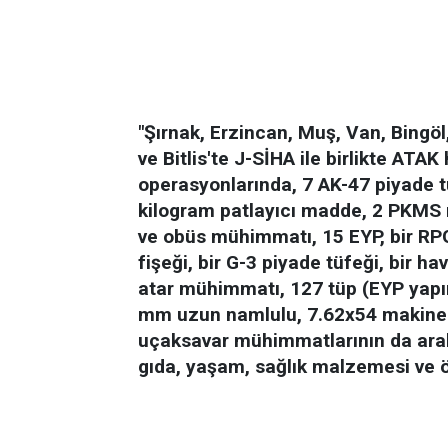
"Şırnak, Erzincan, Muş, Van, Bingöl,
ve Bitlis'te J-SİHA ile birlikte ATA
operasyonlarında, 7 AK-47 piyade t
kilogram patlayıcı madde, 2 PKMS m
ve obüs mühimmatı, 15 EYP, bir RP
fişeği, bir G-3 piyade tüfeği, bir 
atar mühimmatı, 127 tüp (EYP yapı
mm uzun namlulu, 7.62x54 makinel
uçaksavar mühimmatlarının da arala
gıda, yaşam, sağlık malzemesi ve ö