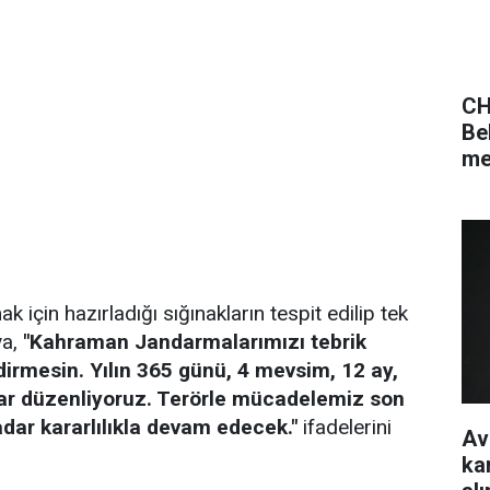
CH
Be
me
 için hazırladığı sığınakların tespit edilip tek
ya,
"Kahraman Jandarmalarımızı tebrik
dirmesin. Yılın 365 günü, 4 mevsim, 12 ay,
r düzenliyoruz. Terörle mücadelemiz son
kadar kararlılıkla devam edecek."
ifadelerini
Av
ka