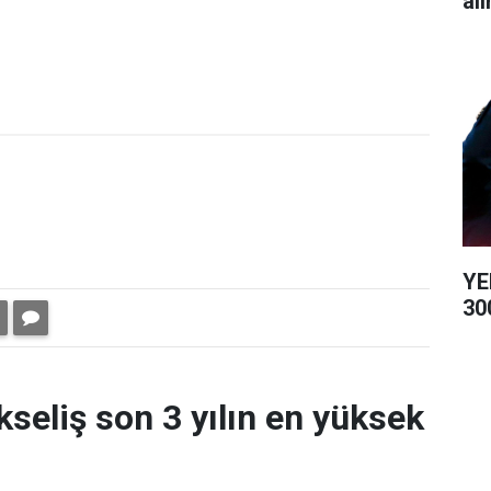
alı
YE
300
kseliş son 3 yılın en yüksek