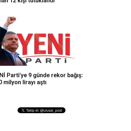
nan 12 kişi tutuklandı
Nİ Parti'ye 9 günde rekor bağış:
 milyon lirayı aştı