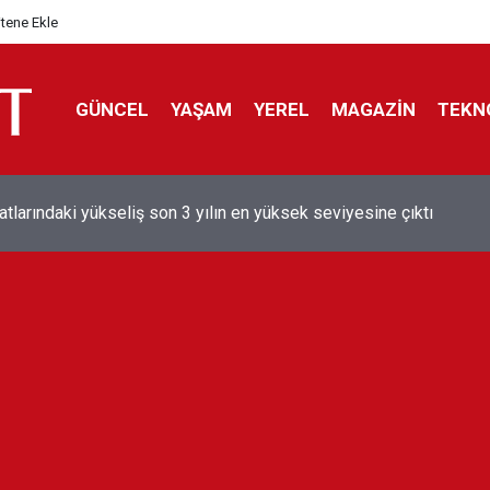
itene Ekle
GÜNCEL
YAŞAM
YEREL
MAGAZİN
TEKN
aray'dan sekiz kişi hakkında savcılığa suç duyurusu