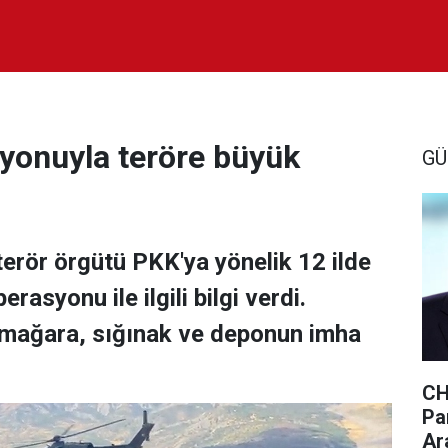
yonuyla teröre büyük
GÜ
 terör örgütü PKK'ya yönelik 12 ilde
asyonu ile ilgili bilgi verdi.
mağara, sığınak ve deponun imha
CH
Par
Ar