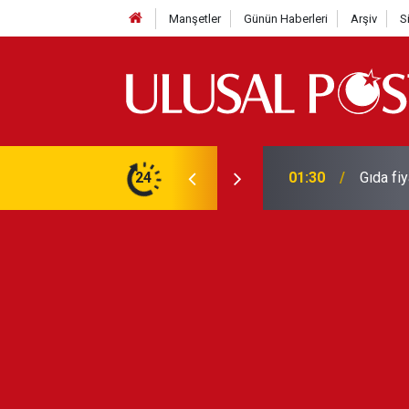
Manşetler
Günün Haberleri
Arşiv
S
3 yılın en yüksek seviyesine çıktı
24
01:26
Galatas