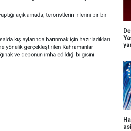
ığı açıklamada, teröristlerin inlerini bir bir
De
Ya
alda kış aylarında barınmak için hazırladıkları
ya
ne yönelik gerçekleştirilen Kahramanlar
ınak ve deponun imha edildiği bilgisini
Ha
as