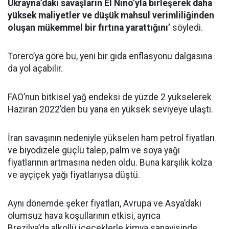
Ukrayna’daki savaşların El Nino’yla birleşerek daha
yüksek maliyetler ve düşük mahsul verimliliğinden
oluşan mükemmel bir fırtına yarattığını’
söyledi.
Torero’ya göre bu, yeni bir gıda enflasyonu dalgasına
da yol açabilir.
FAO’nun bitkisel yağ endeksi de yüzde 2 yükselerek
Haziran 2022’den bu yana en yüksek seviyeye ulaştı.
İran savaşının nedeniyle yükselen ham petrol fiyatları
ve biyodizele güçlü talep, palm ve soya yağı
fiyatlarının artmasına neden oldu. Buna karşılık kolza
ve ayçiçek yağı fiyatlarıysa düştü.
Aynı dönemde şeker fiyatları, Avrupa ve Asya’daki
olumsuz hava koşullarının etkisi, ayrıca
Brezilya’da alkollü içeceklerle kimya sanayisinde