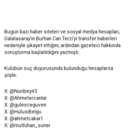
Bugün bazı haber siteleri ve sosyal medya hesapları,
Galatasaray’ın Burhan Can Terzi’yi transfer haberleri
nedeniyle şikayet ettiğini, ardından gazeteci hakkında
soruşturma başlatıldığını yazmıştı.
Kulübün suç duyurusunda bulunduğu hesaplarsa
şöyle:
X: @Nuribey45
X: @Ahmetercanlar
X: @gulesceguven
X: @HulusiBelgu
X: @ahmetcakar1
X: @mutluhan_suner