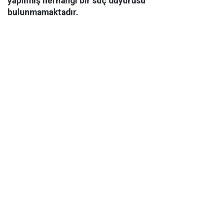
yapılmış herhangi bir suç duyurusu
bulunmamaktadır.