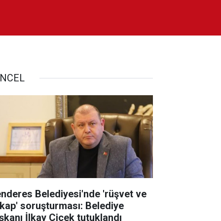
NCEL
nderes Belediyesi'nde 'rüşvet ve
tikap' soruşturması: Belediye
şkanı İlkay Çiçek tutuklandı