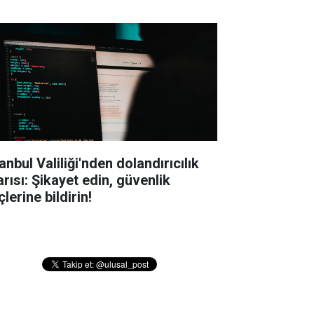
anbul Valiliği'nden dolandırıcılık
arısı: Şikayet edin, güvenlik
lerine bildirin!