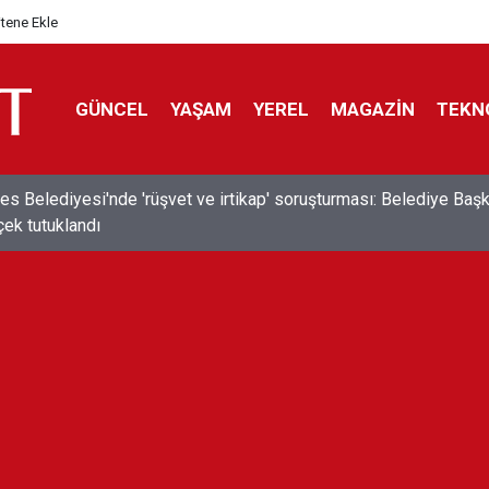
itene Ekle
GÜNCEL
YAŞAM
YEREL
MAGAZİN
TEKN
s Belediyesi'nde 'rüşvet ve irtikap' soruşturması: Belediye Baş
çek tutuklandı