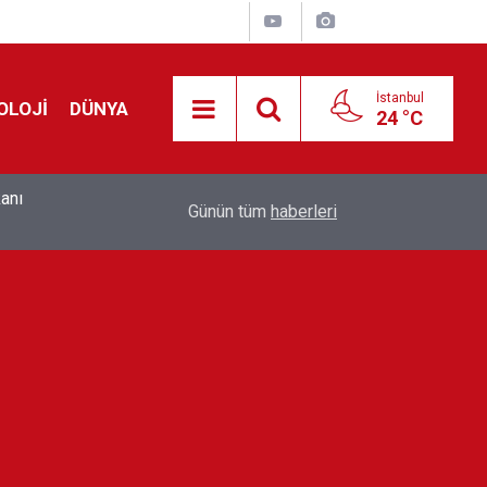
İstanbul
OLOJİ
DÜNYA
24 °C
kanı
CHP Bandırma'da toplu istifa: Belediye Başkanı
23:30
Günün tüm
haberleri
üyesi YENİ Parti'ye katıldı