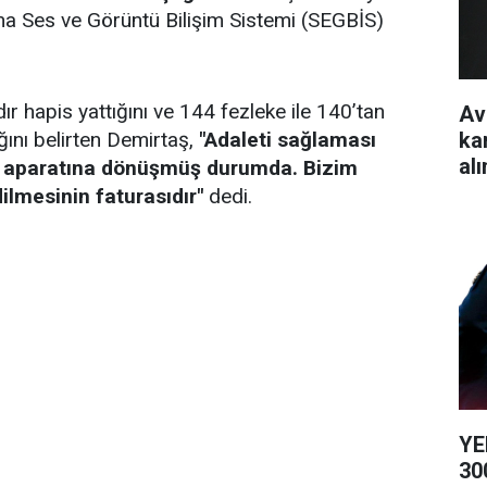
na Ses ve Görüntü Bilişim Sistemi (SEGBİS)
r hapis yattığını ve 144 fezleke ile 140’tan
Av
ka
ığını belirten Demirtaş,
"Adaleti sağlaması
alı
lik aparatına dönüşmüş durumda. Bizim
ilmesinin faturasıdır"
dedi.
YE
300