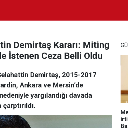
n Demirtaş Kararı: Miting
GÜ
e İstenen Ceza Belli Oldu
Selahattin Demirtaş, 2015-2017
 Mardin, Ankara ve Mersin’de
 nedeniyle yargılandığı davada
çarptırıldı.
Me
ir
Ba