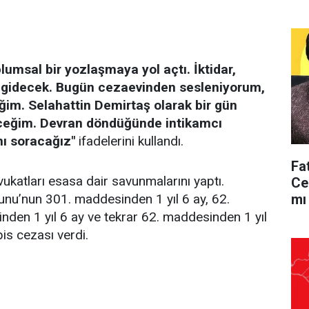
lumsal bir yozlaşmaya yol açtı. İktidar,
da gidecek. Bugün cezaevinden sesleniyorum,
eğim. Selahattin Demirtaş olarak bir gün
eceğim. Devran döndüğünde intikamcı
ı soracağız"
ifadelerini kullandı.
Fa
katları esasa dair savunmalarını yaptı.
Ce
mı 
u’nun 301. maddesinden 1 yıl 6 ay, 62.
nden 1 yıl 6 ay ve tekrar 62. maddesinden 1 yıl
is cezası verdi.