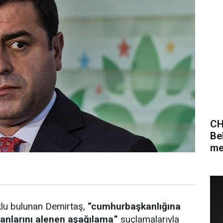
CH
Be
me
uklu bulunan Demirtaş,
“cumhurbaşkanlığına
anlarını alenen aşağılama”
suçlamalarıyla