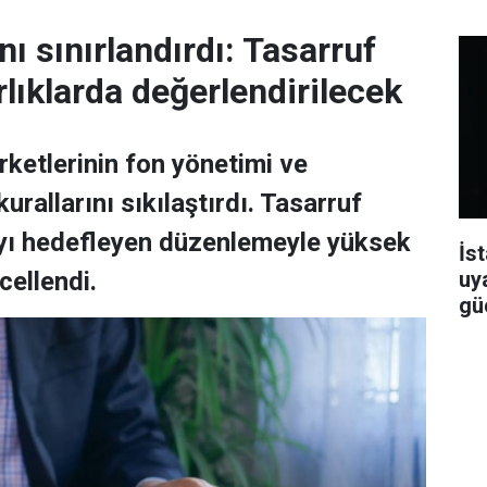
ı sınırlandırdı: Tasarruf
rlıklarda değerlendirilecek
ketlerinin fon yönetimi ve
urallarını sıkılaştırdı. Tasarruf
ayı hedefleyen düzenlemeyle yüksek
İst
uy
cellendi.
güç