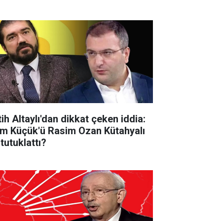
tih Altaylı'dan dikkat çeken iddia:
m Küçük'ü Rasim Ozan Kütahyalı
tutuklattı?