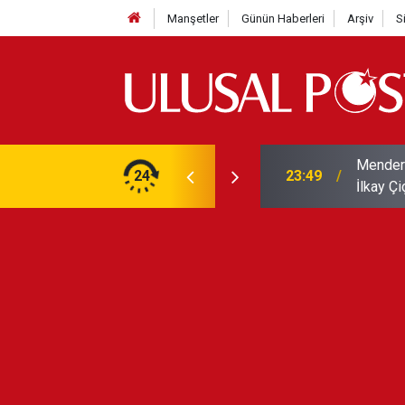
Manşetler
Günün Haberleri
Arşiv
S
rdı: Tasarruf fonları yalnızca TL varlıklarda
Mendere
24
23:49
İlkay Çi