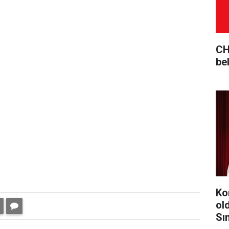
CHP
be
Ko
ol
Sın