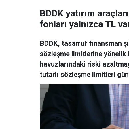
BDDK yatırım araçların
fonları yalnızca TL va
BDDK, tasarruf finansman şir
sözleşme limitlerine yönelik k
havuzlarındaki riski azaltm
tutarlı sözleşme limitleri gün