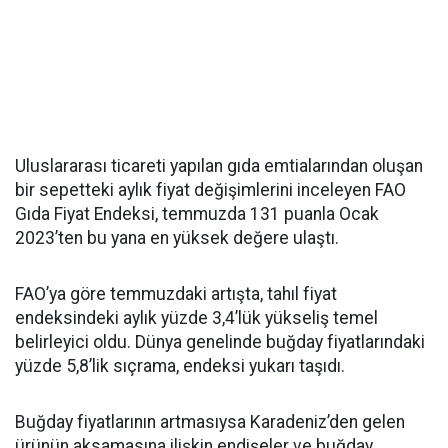
Uluslararası ticareti yapılan gıda emtialarından oluşan
bir sepetteki aylık fiyat değişimlerini inceleyen FAO
Gıda Fiyat Endeksi, temmuzda 131 puanla Ocak
2023’ten bu yana en yüksek değere ulaştı.
FAO’ya göre temmuzdaki artışta, tahıl fiyat
endeksindeki aylık yüzde 3,4’lük yükseliş temel
belirleyici oldu. Dünya genelinde buğday fiyatlarındaki
yüzde 5,8’lik sıçrama, endeksi yukarı taşıdı.
Buğday fiyatlarının artmasıysa Karadeniz’den gelen
ürünün aksamasına ilişkin endişeler ve buğday