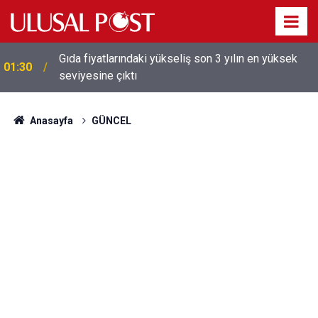
Gıda fiyatlarındaki yükseliş son 3 yılın en yüksek
01:30
seviyesine çıktı
Galatasaray'dan sekiz kişi hakkında savcılığa suç
01:26
duyurusu
Anasayfa
GÜNCEL