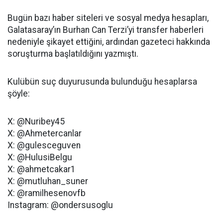
Bugün bazı haber siteleri ve sosyal medya hesapları,
Galatasaray’ın Burhan Can Terzi’yi transfer haberleri
nedeniyle şikayet ettiğini, ardından gazeteci hakkında
soruşturma başlatıldığını yazmıştı.
Kulübün suç duyurusunda bulunduğu hesaplarsa
şöyle:
X: @Nuribey45
X: @Ahmetercanlar
X: @gulesceguven
X: @HulusiBelgu
X: @ahmetcakar1
X: @mutluhan_suner
X: @ramilhesenovfb
Instagram: @ondersusoglu