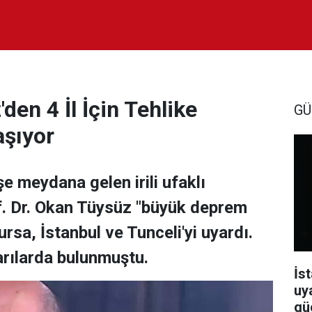
den 4 İl İçin Tehlike
GÜ
aşıyor
e meydana gelen irili ufaklı
of. Dr. Okan Tüysüz "büyük deprem
ursa, İstanbul ve Tunceli'yi uyardı.
yarılarda bulunmuştu.
İst
uy
güç