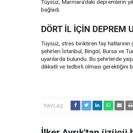
Tüysüz, Marmara'daki depremlerin yık
bağladı.
DÖRT İL İÇİN DEPREM 
Tüysüz, stres biriktiren fay hatlarının 
şehirleri İstanbul, Bingöl, Bursa ve Tu
uyarılarda bulundu. Bu şehirlerde y
dikkatli ve tedbirli olması gerektiğini be
İlker Ayrık'tan üzücü h