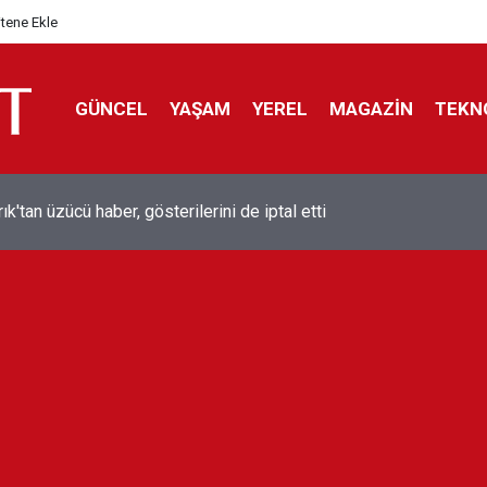
itene Ekle
GÜNCEL
YAŞAM
YEREL
MAGAZİN
TEKN
ol efsanesi Mısırlı yıldız Mohamed Salah Trabzonspor ile anlaştı
liyor