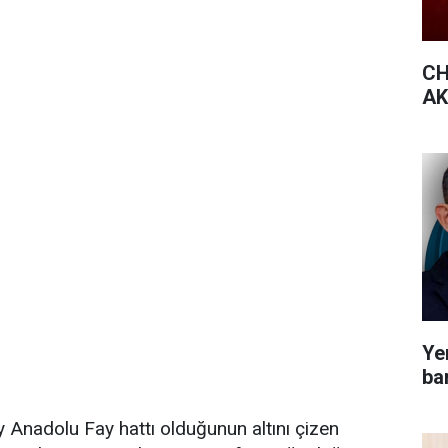
CH
AK 
Yen
bar
ey Anadolu Fay hattı olduğunun altını çizen