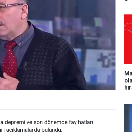
Ma
ol
hı
a depremi ve son dönemde fay hatları
lgili açıklamalarda bulundu.