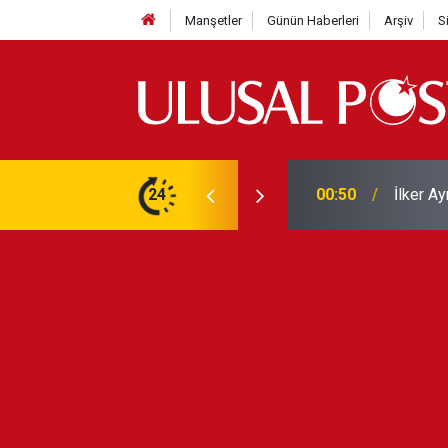
Manşetler
Günün Haberleri
Arşiv
S
Liverpo
ilerini de iptal etti
24
00:39
Yarın ge