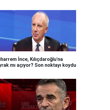
harrem İnce, Kılıçdaroğlu'na
yrak mı açıyor? Son noktayı koydu