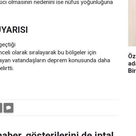
ıcı olmasının nedenini ise nüfus yoğunluğuna
UYARISI
geçtiği
nceli olarak sıralayarak bu bölgeler için
Öz
aşayan vatandaşların deprem konusunda daha
ad
lirtti.
Bi
aber, gösterilerini de iptal