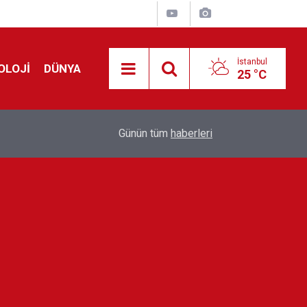
İstanbul
OLOJİ
DÜNYA
25 °C
!
00:19
Feridun Düzağaç sahnelere ara verdi: ''En az bir
Günün tüm
haberleri