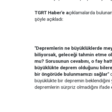
TGRT Haber'e a
çıklamalarda bulunan 
şöyle açıkladı:
"Depremlerin ne büyüklüklerde mey
biliyorsak, geleceği tahmin etme ol
mu? Sorusunun cevabını, o fay hat
büyüklükte deprem olduğunu bilerek
bir öngörüde bulunmamızı sağlar"
d
büyüklükte bir depremin beklendiğini y
depremlerin sürpriz olmadığını ifade e